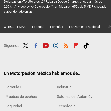
Dolorpasion:¿Toretto eres tú? Roba un Dodge Charger, choca a más de
260 km/h y sobrevive.Dolorpasión™: un McLaren 650s de 5 MDP chocado
y abandonado en las..
OTROS TEMAS:
Especial
Fórmula1
Lanzamiento nacional
Tah
Síguenos
Twit
Fac
Yout
Inst
RSS
Flip
Tikt
ter
ebo
ube
agra
boar
ok
ok
m
d
En Motorpasión México hablamos de...
Fórmula1
Industria
Pruebas de coches
Salones del Automóvil
Seguridad
Tecnología