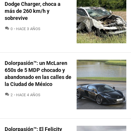
Dodge Charger, choca a
más de 260 km/h y
sobrevive
COMENTARIOS
0
HACE 3 AÑOS
Dolorpasión™: un McLaren
650s de 5 MDP chocado y
abandonado en las calles de
la Ciudad de México
COMENTARIOS
2
HACE 4 AÑOS
Dolorpasión™: El Felicity