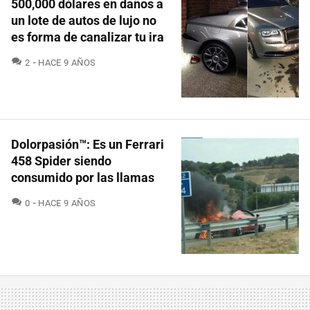
500,000 dólares en daños a
un lote de autos de lujo no
es forma de canalizar tu ira
COMENTARIOS
2
HACE 9 AÑOS
Dolorpasión™: Es un Ferrari
458 Spider siendo
consumido por las llamas
COMENTARIOS
0
HACE 9 AÑOS