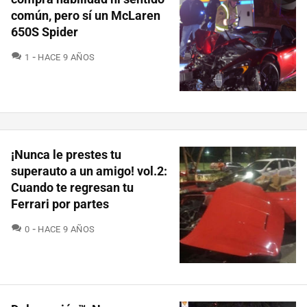
común, pero sí un McLaren
650S Spider
COMENTARIOS
1
HACE 9 AÑOS
¡Nunca le prestes tu
superauto a un amigo! vol.2:
Cuando te regresan tu
Ferrari por partes
COMENTARIOS
0
HACE 9 AÑOS