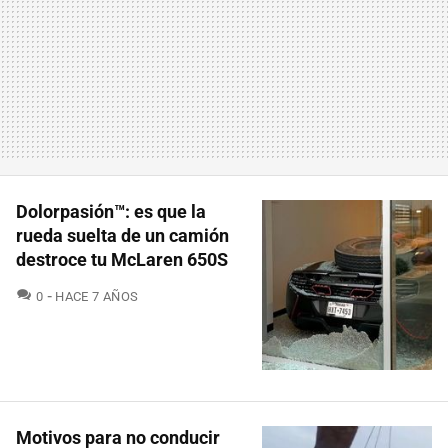
Dolorpasión™: es que la
rueda suelta de un camión
destroce tu McLaren 650S
COMENTARIOS
0
HACE 7 AÑOS
Motivos para no conducir