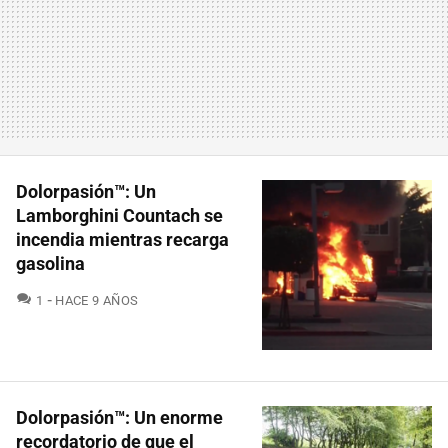
Dolorpasión™: Un
Lamborghini Countach se
incendia mientras recarga
gasolina
COMENTARIOS
1
HACE 9 AÑOS
Dolorpasión™: Un enorme
recordatorio de que el