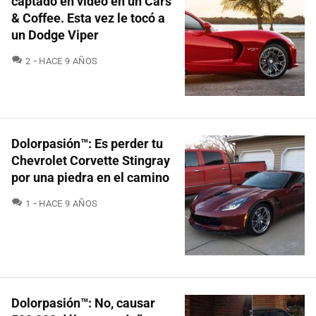
captado en video en un Cars
& Coffee. Esta vez le tocó a
un Dodge Viper
COMENTARIOS
2
HACE 9 AÑOS
Dolorpasión™: Es perder tu
Chevrolet Corvette Stingray
por una piedra en el camino
COMENTARIOS
1
HACE 9 AÑOS
Dolorpasión™: No, causar