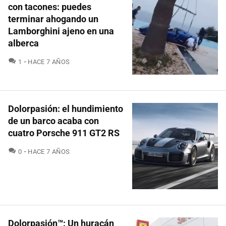
con tacones: puedes
terminar ahogando un
Lamborghini ajeno en una
alberca
COMENTARIOS
1
HACE 7 AÑOS
Dolorpasión: el hundimiento
de un barco acaba con
cuatro Porsche 911 GT2 RS
COMENTARIOS
0
HACE 7 AÑOS
Dolorpasión™: Un huracán