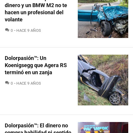
dinero y un BMW M2 no te
hacen un profesional del
volante
COMENTARIOS
0
HACE 9 AÑOS
Dolorpasión™: Un
Koenigsegg que Agera RS
terminó en un zanja
COMENTARIOS
0
HACE 9 AÑOS
Dolorpasión™: El dinero no
compra habilidad ni sentido