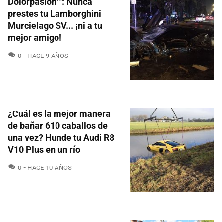
Dolorpasión™: Nunca
prestes tu Lamborghini
Murcielago SV... ¡ni a tu
mejor amigo!
COMENTARIOS
0
HACE 9 AÑOS
¿Cuál es la mejor manera
de bañar 610 caballos de
una vez? Hunde tu Audi R8
V10 Plus en un río
COMENTARIOS
0
HACE 10 AÑOS