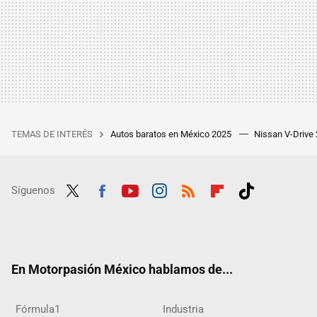
TEMAS DE INTERÉS
Autos baratos en México 2025
Nissan V-Drive
Síguenos
Twit
Fac
Yout
Inst
RSS
Flip
Tikt
ter
ebo
ube
agra
boar
ok
ok
m
d
En Motorpasión México hablamos de...
Fórmula1
Industria