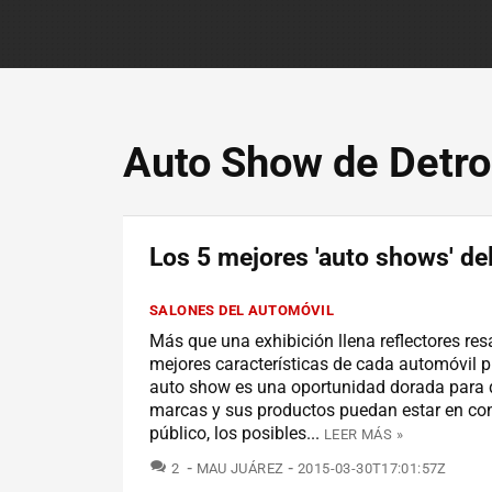
Auto Show de Detro
Los 5 mejores 'auto shows' d
SALONES DEL AUTOMÓVIL
Más que una exhibición llena reflectores res
mejores características de cada automóvil p
auto show es una oportunidad dorada para 
marcas y sus productos puedan estar en con
público, los posibles...
LEER MÁS »
COMENTARIOS
2
MAU JUÁREZ
2015-03-30T17:01:57Z