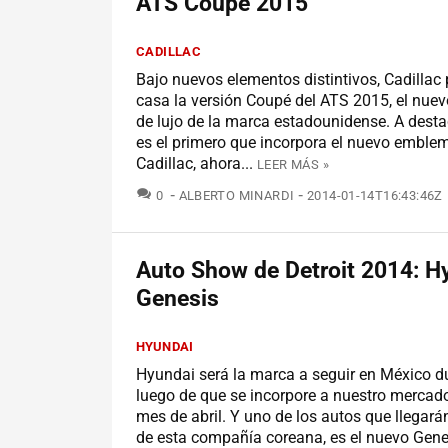
ATS Coupé 2015
CADILLAC
Bajo nuevos elementos distintivos, Cadillac
casa la versión Coupé del ATS 2015, el nu
de lujo de la marca estadounidense. A destac
es el primero que incorpora el nuevo emble
Cadillac, ahora...
LEER MÁS »
COMENTARIOS
0
ALBERTO MINARDI
2014-01-14T16:43:46Z
Auto Show de Detroit 2014: H
Genesis
HYUNDAI
Hyundai será la marca a seguir en México d
luego de que se incorpore a nuestro mercado 
mes de abril. Y uno de los autos que llegar
de esta compañía coreana, es el nuevo Gene