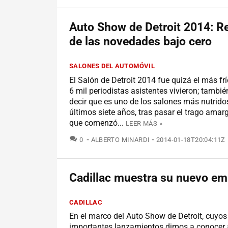
Auto Show de Detroit 2014: 
de las novedades bajo cero
SALONES DEL AUTOMÓVIL
El Salón de Detroit 2014 fue quizá el más frí
6 mil periodistas asistentes vivieron; tambi
decir que es uno de los salones más nutrido
últimos siete años, tras pasar el trago amarg
que comenzó...
LEER MÁS »
COMENTARIOS
0
ALBERTO MINARDI
2014-01-18T20:04:11Z
Cadillac muestra su nuevo e
CADILLAC
En el marco del Auto Show de Detroit, cuyo
importantes lanzamientos dimos a conocer 