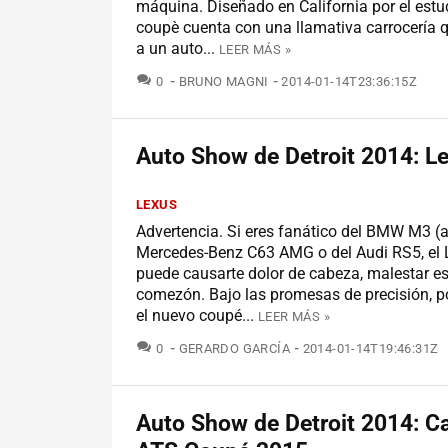
máquina. Diseñado en California por el estud
coupè cuenta con una llamativa carrocería 
a un auto...
LEER MÁS »
COMENTARIOS
0
BRUNO MAGNI
2014-01-14T23:36:15Z
Auto Show de Detroit 2014: L
LEXUS
Advertencia. Si eres fanático del BMW M3 (a
Mercedes-Benz C63 AMG o del Audi RS5, el 
puede causarte dolor de cabeza, malestar e
comezón. Bajo las promesas de precisión, p
el nuevo coupé...
LEER MÁS »
COMENTARIOS
0
GERARDO GARCÍA
2014-01-14T19:46:31Z
Auto Show de Detroit 2014: Ca