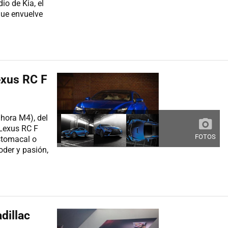
io de Kia, el
que envuelve
exus RC F
hora M4), del
Lexus RC F
FOTOS
stomacal o
oder y pasión,
dillac