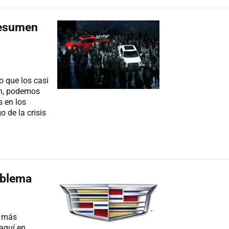
Resumen
o que los casi
én, podemos
s en los
o de la crisis
mblema
s más
aquí en