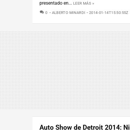
presentado en...
LEER MÁS »
COMENTARIOS
0
ALBERTO MINARDI
2014-01-14T15:50:55Z
Auto Show de Detroit 2014: N