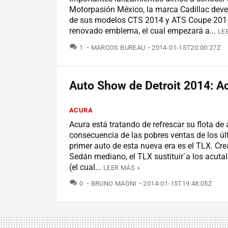
Motorpasión México, la marca Cadillac dev
de sus modelos CTS 2014 y ATS Coupe 2015
renovado emblema, el cual empezará a...
LE
COMENTARIOS
1
MARCOS BUREAU
2014-01-15T20:00:27Z
Auto Show de Detroit 2014: A
ACURA
Acura está tratando de refrescar su flota d
consecuencia de las pobres ventas de los úl
primer auto de esta nueva era es el TLX. C
Sedán mediano, el TLX sustituir´a los acuta
(el cual...
LEER MÁS »
COMENTARIOS
0
BRUNO MAGNI
2014-01-15T19:48:05Z