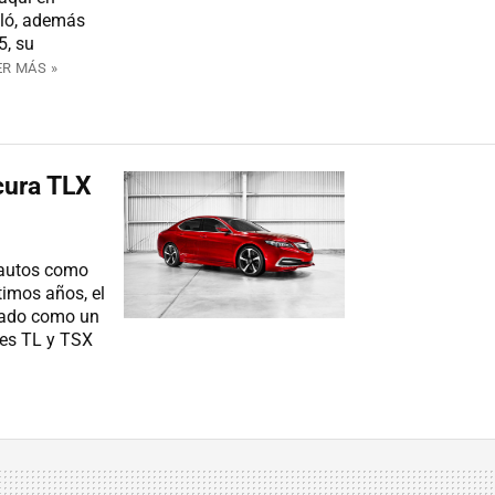
eló, además
, su
ER MÁS »
cura TLX
e autos como
timos años, el
reado como un
les TL y TSX