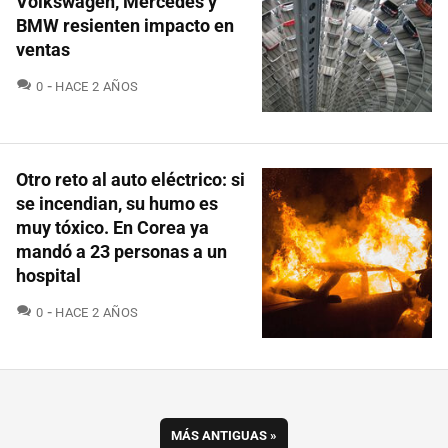
Volkswagen, Mercedes y
BMW resienten impacto en
ventas
COMENTARIOS
0
HACE 2 AÑOS
Otro reto al auto eléctrico: si
se incendian, su humo es
muy tóxico. En Corea ya
mandó a 23 personas a un
hospital
COMENTARIOS
0
HACE 2 AÑOS
MÁS ANTIGUAS
»