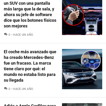
un SUV con una pantalla
más larga que la de sala, y
ahora su jefe de software
dice que los botones físicos
son mejores
COMENTARIOS
0
HACE UN AÑO
El coche más avanzado que
ha creado Mercedes-Benz
fue un fracaso. La marca
tiene claro por qué: el
mundo no estaba listo para
su llegada
COMENTARIOS
0
HACE UN AÑO
Adiós a Apple CarPlay para