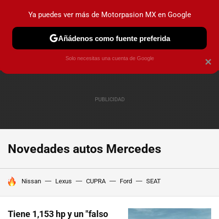
Ya puedes ver más de Motorpasion MX en Google
PRUEBAS
INDUSTRIA
HOY NO CIRCULA
LANZAMIEN
Añádenos como fuente preferida
Solo necesitas una cuenta de Google
×
Novedades autos Mercedes
HOY SE HABLA DE
Nissan
Lexus
CUPRA
Ford
SEAT
Tiene 1,153 hp y un "falso