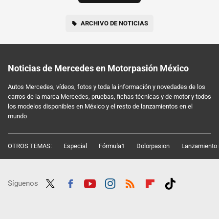
ARCHIVO DE NOTICIAS
Noticias de Mercedes en Motorpasión México
Autos Mercedes, vídeos, fotos y toda la información y novedades de los
carros de la marca Mercedes, pruebas, fichas técnicas y de motor y todos
los modelos disponibles en México y el resto de lanzamientos en el
mundo
OTROS TEMAS:
Especial
Fórmula1
Dolorpasion
Lanzamiento 
Síguenos
Twit
Fac
Yout
Inst
RSS
Flip
Tikt
ter
ebo
ube
agra
boar
ok