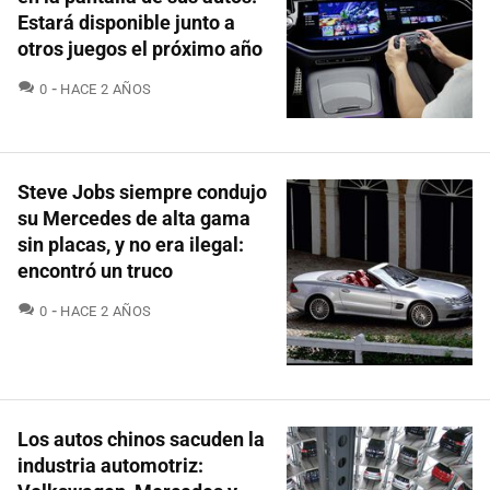
Estará disponible junto a
otros juegos el próximo año
COMENTARIOS
0
HACE 2 AÑOS
Steve Jobs siempre condujo
su Mercedes de alta gama
sin placas, y no era ilegal:
encontró un truco
COMENTARIOS
0
HACE 2 AÑOS
Los autos chinos sacuden la
industria automotriz: