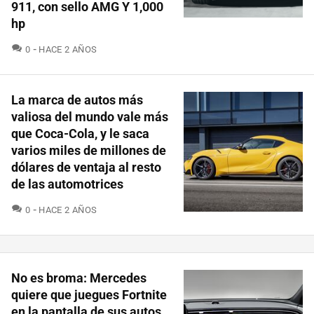
911, con sello AMG Y 1,000
hp
COMENTARIOS
0
HACE 2 AÑOS
La marca de autos más
valiosa del mundo vale más
que Coca-Cola, y le saca
varios miles de millones de
dólares de ventaja al resto
de las automotrices
COMENTARIOS
0
HACE 2 AÑOS
No es broma: Mercedes
quiere que juegues Fortnite
en la pantalla de sus autos.