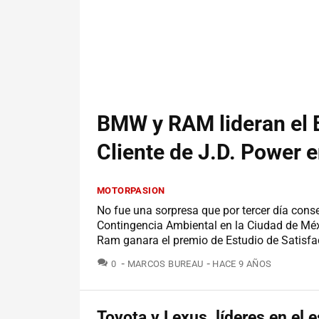
BMW y RAM lideran el E
Cliente de J.D. Power 
MOTORPASION
No fue una sorpresa que por tercer día cons
Contingencia Ambiental en la Ciudad de Méxi
Ram ganara el premio de Estudio de Satisfac
COMENTARIOS
0
MARCOS BUREAU
HACE 9 AÑOS
Toyota y Lexus, líderes en el 