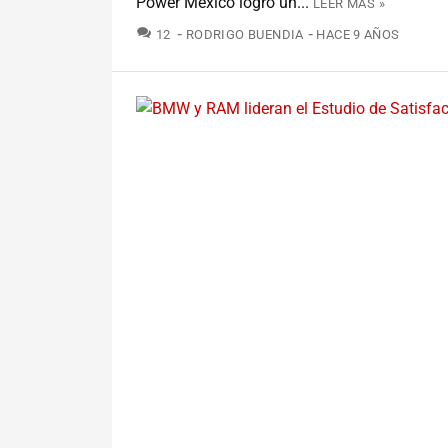
Power México logró un...
LEER MÁS »
COMENTARIOS
12
RODRIGO BUENDIA
HACE 9 AÑOS