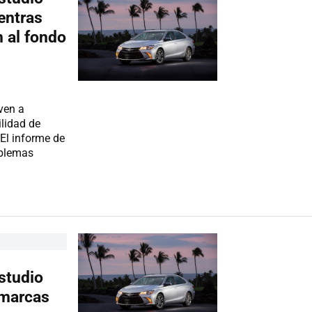
entras
 al fondo
ven a
ilidad de
El informe de
oblemas
estudio
 marcas