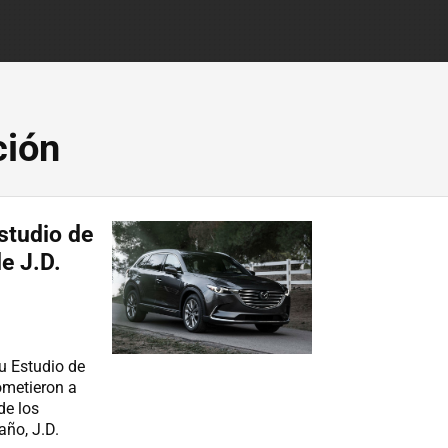
ción
studio de
e J.D.
u Estudio de
ometieron a
de los
año, J.D.