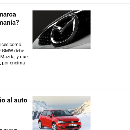
 marca
mania?
rices como
 y BMW debe
 Mazda, y que
, por encima
io al auto