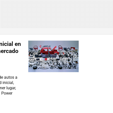
nicial en
mercado
e autos a
inicial,
er lugar,
D Power