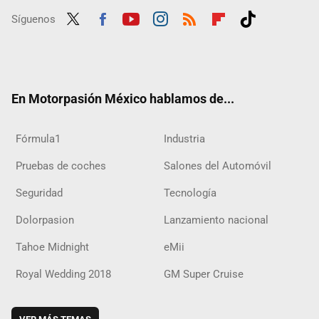
Síguenos
Twit
Fac
Yout
Inst
RSS
Flip
Tikt
ter
ebo
ube
agra
boar
ok
ok
m
d
En Motorpasión México hablamos de...
Fórmula1
Industria
Pruebas de coches
Salones del Automóvil
Seguridad
Tecnología
Dolorpasion
Lanzamiento nacional
Tahoe Midnight
eMii
Royal Wedding 2018
GM Super Cruise