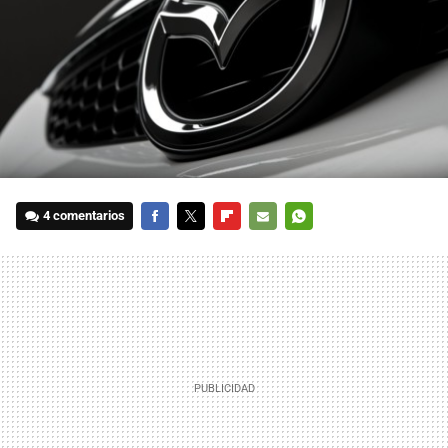
4 comentarios
FACEBOOK
TWITTER
FLIPBOARD
E-
WHATSAPP
MAIL