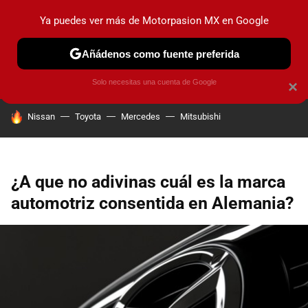
Ya puedes ver más de Motorpasion MX en Google
PRUEBAS
INDUSTRIA
HOY NO CIRCULA
LANZAMIEN
Añádenos como fuente preferida
Solo necesitas una cuenta de Google
×
HOY SE HABLA DE
Nissan
Toyota
Mercedes
Mitsubishi
¿A que no adivinas cuál es la marca
automotriz consentida en Alemania?