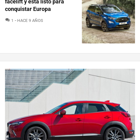
facelift y está listo para
conquistar Europa
COMENTARIOS
1
HACE 9 AÑOS