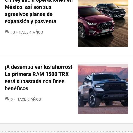
México: así son sus
agresivos planes de
expansión y posventa
COMENTARIOS
13
HACE 4 AÑOS
¡A desempolvar los ahorros!
La primera RAM 1500 TRX
será subastada con fines
benéficos
COMENTARIOS
0
HACE 6 AÑOS