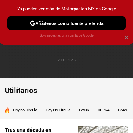
Ya puedes ver más de Motorpasion MX en Google
PRUEBAS
INDUSTRIA
HOY NO CIRCULA
LANZAMIEN
Añádenos como fuente preferida
Solo necesitas una cuenta de Google
×
Utilitarios
HOY SE HABLA DE
Hoy no Circula
Hoy No Circula
Lexus
CUPRA
BMW
Tras una década en