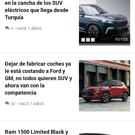
en la cancha de los SUV
eléctricos que llega desde
Turquía
COMENTARIOS
0
HACE 7 AÑOS
FOTOS
Dejar de fabricar coches ya
le está costando a Ford y
GM, no todos quieren SUV y
ahora van con la
competencia
COMENTARIOS
22
HACE 7 AÑOS
Ram 1500 Limited Black y