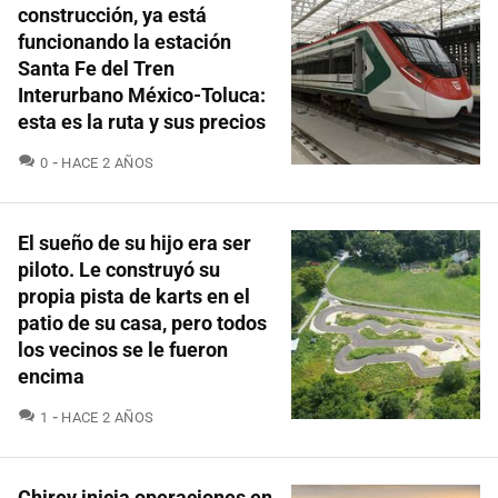
construcción, ya está
funcionando la estación
Santa Fe del Tren
Interurbano México-Toluca:
esta es la ruta y sus precios
COMENTARIOS
0
HACE 2 AÑOS
El sueño de su hijo era ser
piloto. Le construyó su
propia pista de karts en el
patio de su casa, pero todos
los vecinos se le fueron
encima
COMENTARIOS
1
HACE 2 AÑOS
Chirey inicia operaciones en