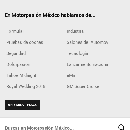
ter
ebo
ube
agra
boar
ok
ok
m
d
En Motorpasión México hablamos de...
Fórmula1
Industria
Pruebas de coches
Salones del Automóvil
Seguridad
Tecnología
Dolorpasion
Lanzamiento nacional
Tahoe Midnight
eMii
Royal Wedding 2018
GM Super Cruise
VER MÁS TEMAS