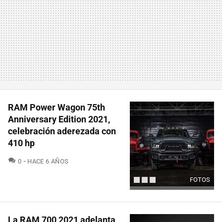
RAM Power Wagon 75th
Anniversary Edition 2021,
celebración aderezada con
410 hp
COMENTARIOS
0
HACE 6 AÑOS
FOTOS
La RAM 700 2021 adelanta