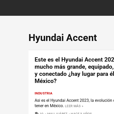
Hyundai Accent
Este es el Hyundai Accent 202
mucho más grande, equipado,
y conectado ¿hay lugar para é
México?
INDUSTRIA
Asi es el Hyundai Accent 2023, la evolució
tener en México.
LEER MÁS »
COMENTARIOS
10
MAU JUÁREZ
HACE 3 AÑOS