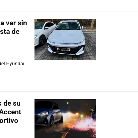
a ver sin
ista de
del Hyundai
s de su
 Accent
ortivo