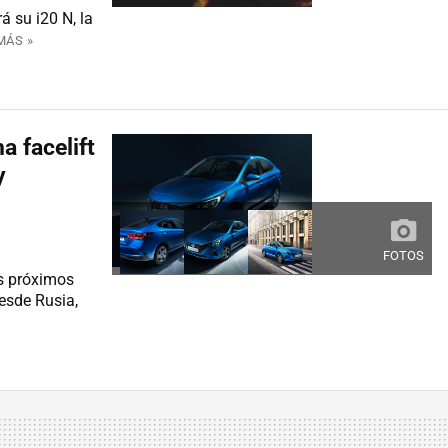
 su i20 N, la
MÁS »
a facelift
y
FOTOS
os próximos
esde Rusia,