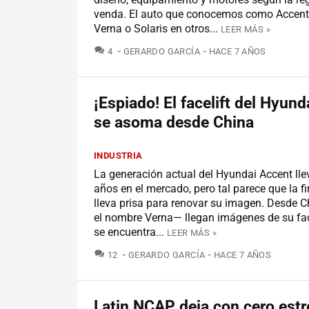
venda. El auto que conocemos como Accent
Verna o Solaris en otros...
LEER MÁS »
COMENTARIOS
4
GERARDO GARCÍA
HACE 7 AÑOS
¡Espiado! El facelift del Hyun
se asoma desde China
INDUSTRIA
La generación actual del Hyundai Accent lle
años en el mercado, pero tal parece que la 
lleva prisa para renovar su imagen. Desde 
el nombre Verna— llegan imágenes de su face
se encuentra...
LEER MÁS »
COMENTARIOS
12
GERARDO GARCÍA
HACE 7 AÑOS
Latin NCAP deja con cero estre