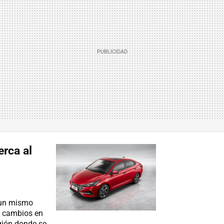
rca al
 un mismo
s cambios en
gión donde se