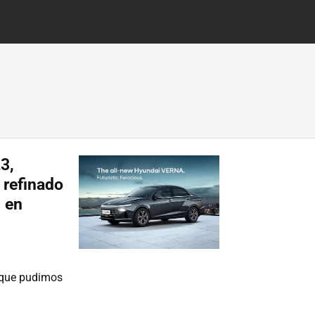
3,
 refinado
l en
n que pudimos