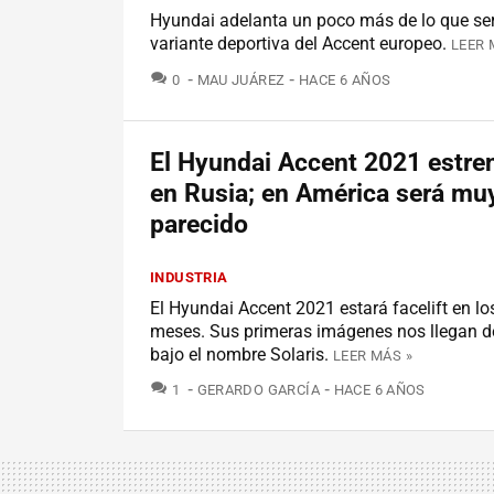
Hyundai adelanta un poco más de lo que será
variante deportiva del Accent europeo.
LEER 
COMENTARIOS
0
MAU JUÁREZ
HACE 6 AÑOS
El Hyundai Accent 2021 estren
en Rusia; en América será mu
parecido
INDUSTRIA
El Hyundai Accent 2021 estará facelift en l
meses. Sus primeras imágenes nos llegan d
bajo el nombre Solaris.
LEER MÁS »
COMENTARIOS
1
GERARDO GARCÍA
HACE 6 AÑOS