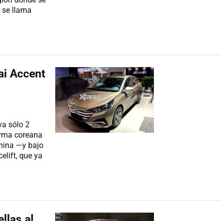
 se llama
dai Accent
va sólo 2
firma coreana
China —y bajo
lift, que ya
llas al