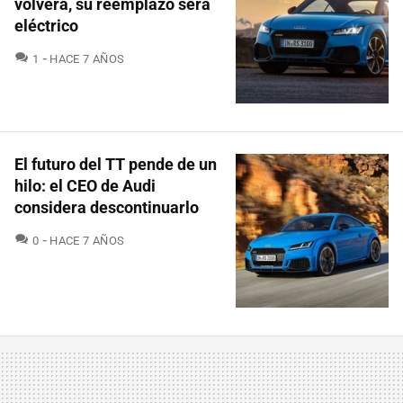
volverá, su reemplazo será
eléctrico
COMENTARIOS
1
HACE 7 AÑOS
El futuro del TT pende de un
hilo: el CEO de Audi
considera descontinuarlo
COMENTARIOS
0
HACE 7 AÑOS