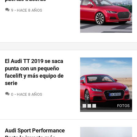
COMENTARIOS
9
HACE 8 AÑOS
El Audi TT 2019 se saca
punta con un pequeño
facelift y más equipo de
serie
COMENTARIOS
0
HACE 8 AÑOS
FOTOS
Audi Sport Performance