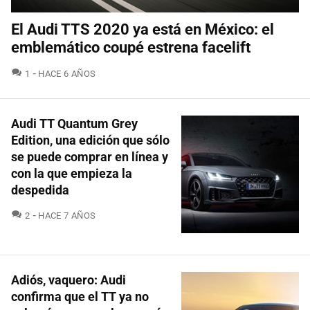
El Audi TTS 2020 ya está en México: el
emblemático coupé estrena facelift
COMENTARIOS
1
HACE 6 AÑOS
Audi TT Quantum Grey
Edition, una edición que sólo
se puede comprar en línea y
con la que empieza la
despedida
COMENTARIOS
2
HACE 7 AÑOS
Adiós, vaquero: Audi
confirma que el TT ya no