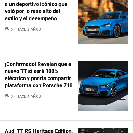
a un deportivo icónico que
voló por lo más alto del
estilo y el desempeño
COMENTARIOS
0
HACE 2 AÑOS
¡Confirmado! Revelan que el
nuevo TT sí será 100%
eléctrico y podría compartir
plataforma con Porsche 718
COMENTARIOS
0
HACE 4 AÑOS
Audi TT RS Heritage Edition,