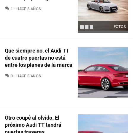
COMENTARIOS
1
HACE 8 AÑOS
FOTOS
Que siempre no, el Audi TT
de cuatro puertas no está
entre los planes de la marca
COMENTARIOS
0
HACE 8 AÑOS
Otro coupé al olvido. El
próximo Audi TT tendrá
puertas traseras