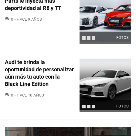
Parts le inyecta más
deportividad al R8 y TT
COMENTARIOS
0
HACE 9 AÑOS
FOTOS
Audi te brinda la
oportunidad de personalizar
aún más tu auto con la
Black Line Edition
COMENTARIOS
0
HACE 10 AÑOS
FOTOS