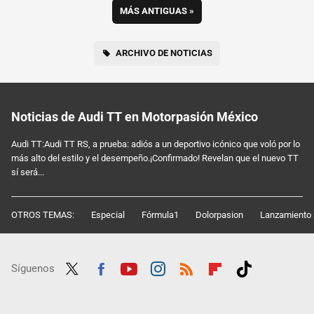
MÁS ANTIGUAS
»
ARCHIVO DE NOTICIAS
Noticias de Audi TT en Motorpasión México
Audi TT:Audi TT RS, a prueba: adiós a un deportivo icónico que voló por lo
más alto del estilo y el desempeño.¡Confirmado! Revelan que el nuevo TT
sí será...
OTROS TEMAS:
Especial
Fórmula1
Dolorpasion
Lanzamiento 
Síguenos
Twit
Fac
Yout
Inst
RSS
Flip
Tikt
ter
ebo
ube
agra
boar
ok