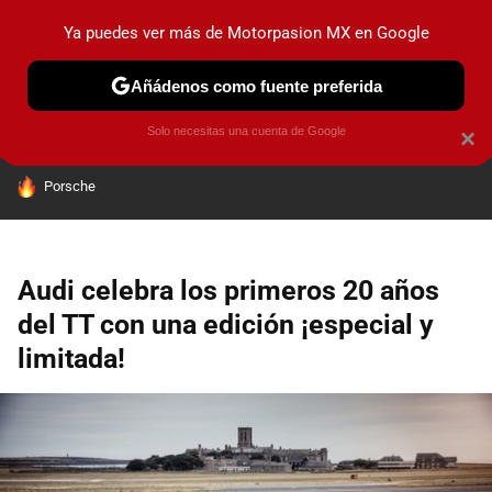
Ya puedes ver más de Motorpasion MX en Google
PRUEBAS
INDUSTRIA
HOY NO CIRCULA
LANZAMIEN
Añádenos como fuente preferida
Solo necesitas una cuenta de Google
×
HOY SE HABLA DE
Porsche
Audi celebra los primeros 20 años
del TT con una edición ¡especial y
limitada!