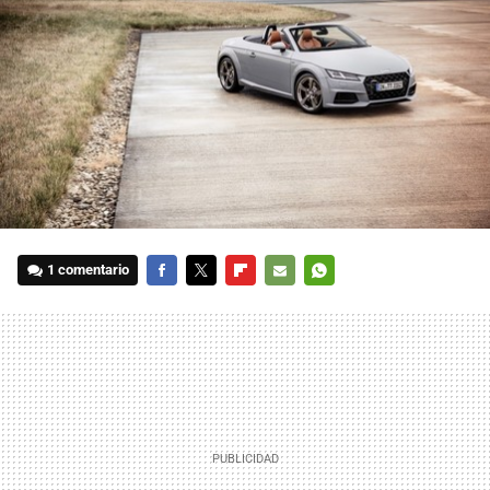
1 comentario
FACEBOOK
TWITTER
FLIPBOARD
E-
WHATSAPP
MAIL