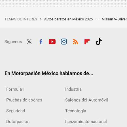
TEMAS DE INTERÉS
Autos baratos en México 2025
Nissan V-Drive
Síguenos
Twit
Fac
Yout
Inst
RSS
Flip
Tikt
ter
ebo
ube
agra
boar
ok
ok
m
d
En Motorpasión México hablamos de...
Fórmula1
Industria
Pruebas de coches
Salones del Automóvil
Seguridad
Tecnología
Dolorpasion
Lanzamiento nacional