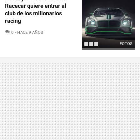
Racecar quiere entrar al
club de los millonarios
racing
COMENTARIOS
0
HACE 9 AÑOS
FOTOS