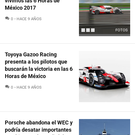
vivimos las 6 Horas de
México 2017
COMENTARIOS
0
HACE 9 AÑOS
FOTOS
Toyoya Gazoo Racing
presenta a los pilotos que
buscarán la victoria en las 6
Horas de México
COMENTARIOS
0
HACE 9 AÑOS
Porsche abandona el WEC y
podría desatar importantes