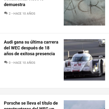
demuestra
COMENTARIOS
2
HACE 10 AÑOS
Audi gana su última carrera
del WEC después de 18
años de exitosa presencia
COMENTARIOS
0
HACE 10 AÑOS
Porsche se lleva el título de
constructores del WEC un