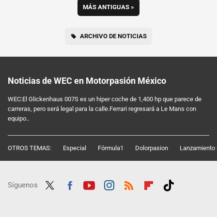
MÁS ANTIGUAS
»
ARCHIVO DE NOTICIAS
Noticias de WEC en Motorpasión México
WEC:El Glickenhaus 007S es un hiper coche de 1,400 hp que parece de
carreras, pero será legal para la calle.Ferrari regresará a Le Mans con
equipo..
OTROS TEMAS:
Especial
Fórmula1
Dolorpasion
Lanzamiento 
Síguenos
Twit
Fac
Yout
Inst
RSS
Flip
Tikt
ter
ebo
ube
agra
boar
ok