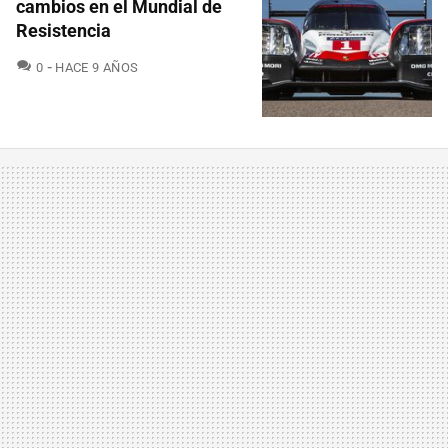
cambios en el Mundial de
Resistencia
COMENTARIOS
0
HACE 9 AÑOS