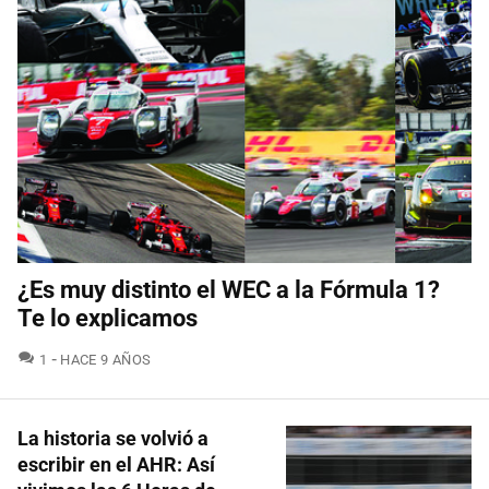
¿Es muy distinto el WEC a la Fórmula 1?
Te lo explicamos
COMENTARIOS
1
HACE 9 AÑOS
La historia se volvió a
escribir en el AHR: Así