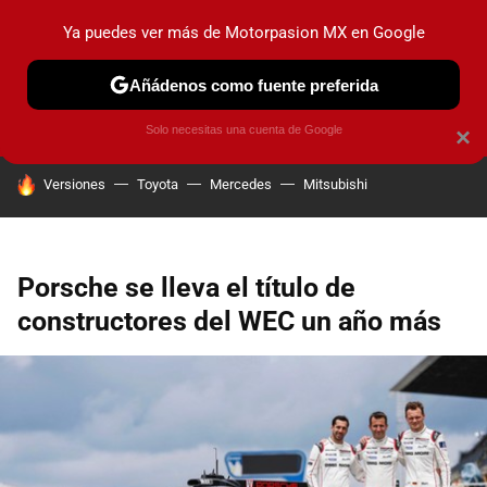
Ya puedes ver más de Motorpasion MX en Google
PRUEBAS
INDUSTRIA
HOY NO CIRCULA
LANZAMIEN
Añádenos como fuente preferida
Solo necesitas una cuenta de Google
×
HOY SE HABLA DE
Versiones
Toyota
Mercedes
Mitsubishi
Porsche se lleva el título de
constructores del WEC un año más