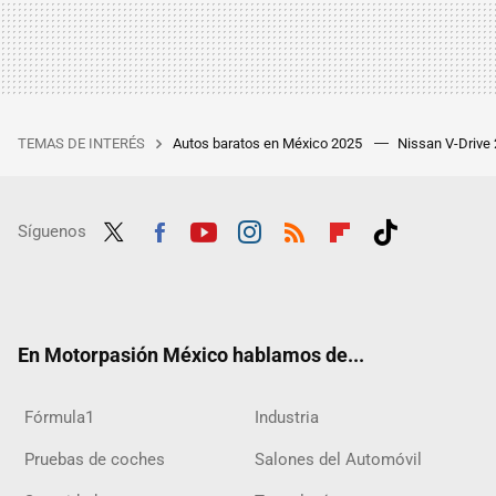
TEMAS DE INTERÉS
Autos baratos en México 2025
Nissan V-Drive
Síguenos
Twit
Fac
Yout
Inst
RSS
Flip
Tikt
ter
ebo
ube
agra
boar
ok
ok
m
d
En Motorpasión México hablamos de...
Fórmula1
Industria
Pruebas de coches
Salones del Automóvil