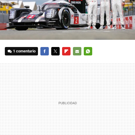
1 comentario
FACEBOOK
TWITTER
FLIPBOARD
E-
WHATSAPP
MAIL