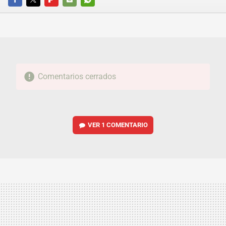
FACEBOOK
TWITTER
FLIPBOARD
E-
WHATSAPP
MAIL
Comentarios cerrados
VER
1 COMENTARIO