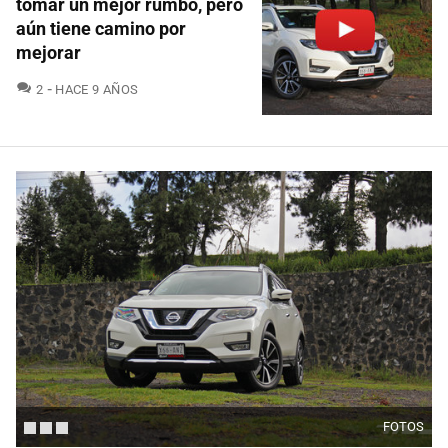
tomar un mejor rumbo, pero
aún tiene camino por
mejorar
COMENTARIOS
2
HACE 9 AÑOS
FOTOS