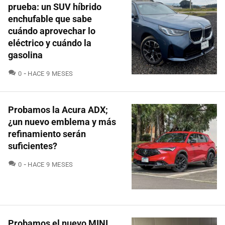
prueba: un SUV híbrido
enchufable que sabe
cuándo aprovechar lo
eléctrico y cuándo la
gasolina
COMENTARIOS
0
HACE 9 MESES
Probamos la Acura ADX;
¿un nuevo emblema y más
refinamiento serán
suficientes?
COMENTARIOS
0
HACE 9 MESES
Probamos el nuevo MINI