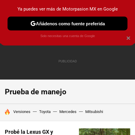
Ya puedes ver más de Motorpasion MX en Google
PRUEBAS
INDUSTRIA
HOY NO CIRCULA
LANZAMIEN
Añádenos como fuente preferida
Solo necesitas una cuenta de Google
×
Prueba de manejo
HOY SE HABLA DE
Versiones
Toyota
Mercedes
Mitsubishi
Probé la Lexus GX y