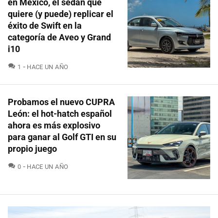
en México, el sedán que
quiere (y puede) replicar el
éxito de Swift en la
categoría de Aveo y Grand
i10
COMENTARIOS
1
HACE UN AÑO
Probamos el nuevo CUPRA
León: el hot-hatch español
ahora es más explosivo
para ganar al Golf GTI en su
propio juego
COMENTARIOS
0
HACE UN AÑO