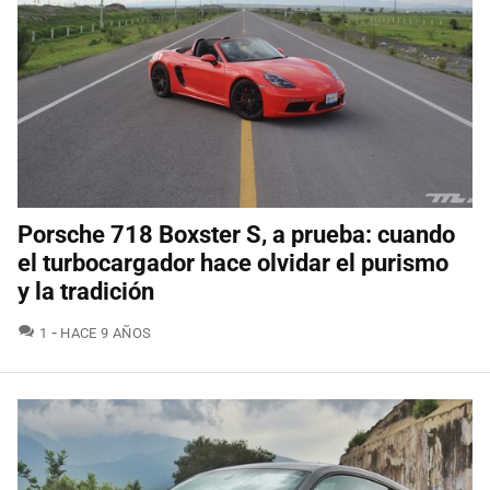
Porsche 718 Boxster S, a prueba: cuando
el turbocargador hace olvidar el purismo
y la tradición
COMENTARIOS
1
HACE 9 AÑOS