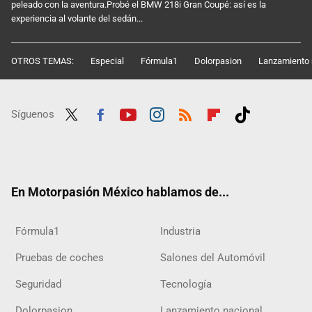
peleado con la aventura.Probé el BMW 218i Gran Coupé: así es la
experiencia al volante del sedán...
OTROS TEMAS:
Especial
Fórmula1
Dolorpasion
Lanzamiento 
Síguenos
Twit
Fac
Yout
Inst
RSS
Flip
Tikt
ter
ebo
ube
agra
boar
ok
ok
m
d
En Motorpasión México hablamos de...
Fórmula1
Industria
Pruebas de coches
Salones del Automóvil
Seguridad
Tecnología
Dolorpasion
Lanzamiento nacional