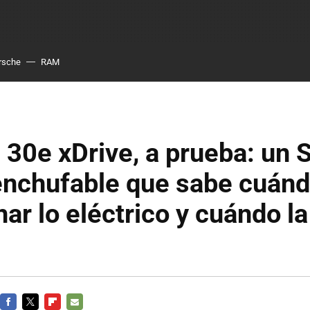
rsche
RAM
30e xDrive, a prueba: un 
 enchufable que sabe cuán
ar lo eléctrico y cuándo la