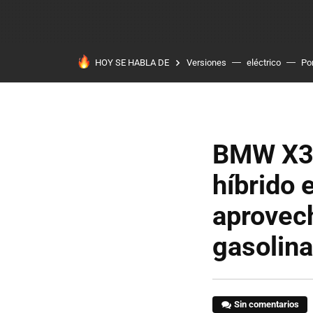
HOY SE HABLA DE
Versiones
eléctrico
Po
BMW X3 
híbrido
aprovech
gasolina
Sin comentarios