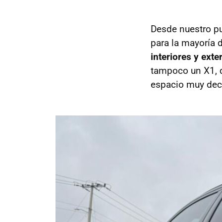
Desde nuestro pu
para la mayoría d
interiores y ext
tampoco un X1, q
espacio muy dece