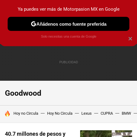
Ya puedes ver más de Motorpasion MX en Google
PRUEBAS
INDUSTRIA
HOY NO CIRCULA
LANZAMIEN
Añádenos como fuente preferida
Solo necesitas una cuenta de Google
×
Goodwood
HOY SE HABLA DE
Hoy no Circula
Hoy No Circula
Lexus
CUPRA
BMW
40.7 millones de pesos y