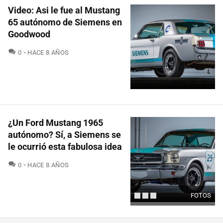
Video: Asi le fue al Mustang
65 autónomo de Siemens en
Goodwood
COMENTARIOS
0
HACE 8 AÑOS
¿Un Ford Mustang 1965
autónomo? Sí, a Siemens se
le ocurrió esta fabulosa idea
COMENTARIOS
0
HACE 8 AÑOS
FOTOS