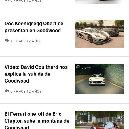
0
HACE 12 AÑOS
Dos Koenigsegg One:1 se
presentan en Goodwood
COMENTARIOS
1
HACE 12 AÑOS
Video: David Coulthard nos
explica la subida de
Goodwood
COMENTARIOS
0
HACE 12 AÑOS
El Ferrari one-off de Eric
Clapton sube la montaña de
Goodwood