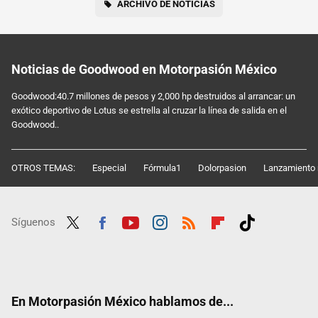
ARCHIVO DE NOTICIAS
Noticias de Goodwood en Motorpasión México
Goodwood:40.7 millones de pesos y 2,000 hp destruidos al arrancar: un
exótico deportivo de Lotus se estrella al cruzar la línea de salida en el
Goodwood..
OTROS TEMAS:
Especial
Fórmula1
Dolorpasion
Lanzamiento 
Síguenos
Twit
Fac
Yout
Inst
RSS
Flip
Tikt
ter
ebo
ube
agra
boar
ok
ok
m
d
En Motorpasión México hablamos de...