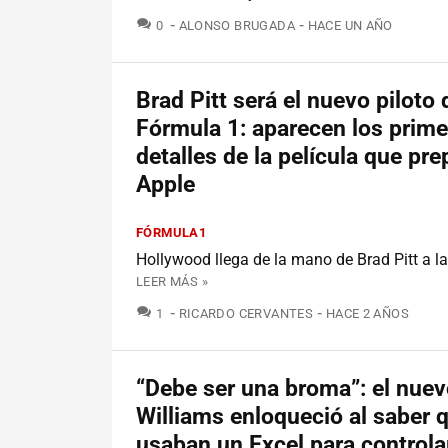
COMENTARIOS
0
ALONSO BRUGADA
HACE UN AÑO
Brad Pitt será el nuevo piloto 
Fórmula 1: aparecen los prim
detalles de la película que pre
Apple
FÓRMULA1
Hollywood llega de la mano de Brad Pitt a l
LEER MÁS »
COMENTARIOS
1
RICARDO CERVANTES
HACE 2 AÑOS
“Debe ser una broma”: el nuev
Williams enloqueció al saber 
usaban un Excel para controla