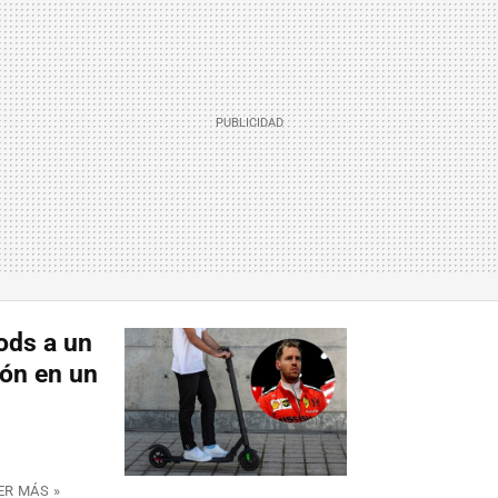
ods a un
rón en un
ER MÁS »