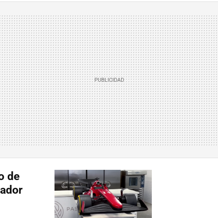
o de
eador