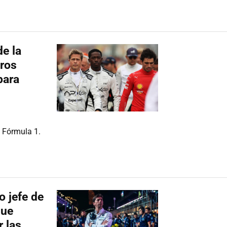
de la
eros
para
a Fórmula 1.
o jefe de
que
r las