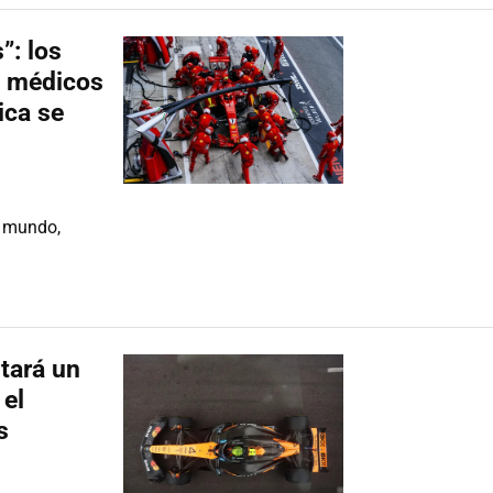
”: los
a médicos
ica se
l mundo,
tará un
 el
s