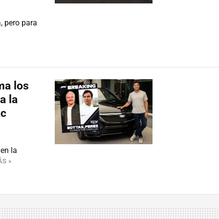
, pero para
ma los
a la
ac
 en la
ÁS »