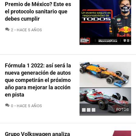
Premio de México? Este es
el protocolo sanitario que
debes cumplir
COMENTARIOS
2
HACE 5 AÑOS
Fórmula 1 2022: así será la
nueva generación de autos
que competirán el próximo
año para mejorar la acción
en pista
COMENTARIOS
0
HACE 5 AÑOS
FOTOS
Grupo Volkswagen analiza