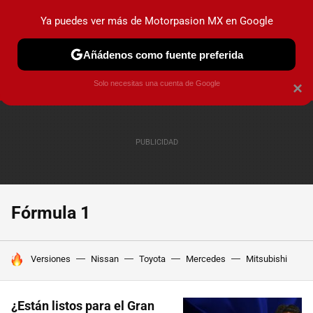
Ya puedes ver más de Motorpasion MX en Google
PRUEBAS
INDUSTRIA
HOY NO CIRCULA
LANZAMIEN
Añádenos como fuente preferida
Solo necesitas una cuenta de Google
×
Fórmula 1
HOY SE HABLA DE
Versiones
Nissan
Toyota
Mercedes
Mitsubishi
¿Están listos para el Gran