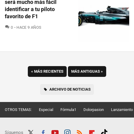
será mucho más fácil
identificar a tu piloto
favorito de F1
COMENTARIOS
0
HACE 9 AÑOS
«
MÁS RECIENTES
MÁS ANTIGUAS
»
ARCHIVO DE NOTICIAS
OTROS TEMAS:
Especial
Fórmula1
Dolorpasion
Lanzamiento 
Síguenos