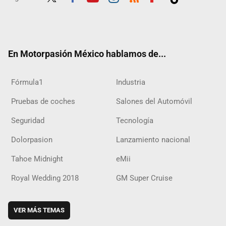
Twit
Fac
Yout
Inst
RSS
Flip
Tikt
ter
ebo
ube
agra
boar
ok
ok
m
d
En Motorpasión México hablamos de...
Fórmula1
Industria
Pruebas de coches
Salones del Automóvil
Seguridad
Tecnología
Dolorpasion
Lanzamiento nacional
Tahoe Midnight
eMii
Royal Wedding 2018
GM Super Cruise
VER MÁS TEMAS