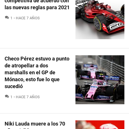
competitiva de acuerdo con
las nuevas reglas para 2021
COMENTARIOS
1
HACE 7 AÑOS
Checo Pérez estuvo a punto
de atropellar a dos
marshalls en el GP de
Mónaco, esto fue lo que
sucedió
COMENTARIOS
1
HACE 7 AÑOS
Niki Lauda muere a los 70