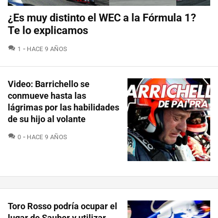
¿Es muy distinto el WEC a la Fórmula 1?
Te lo explicamos
COMENTARIOS
1
HACE 9 AÑOS
Video: Barrichello se
conmueve hasta las
lágrimas por las habilidades
de su hijo al volante
COMENTARIOS
0
HACE 9 AÑOS
Toro Rosso podría ocupar el
lugar de Sauber y utilizar