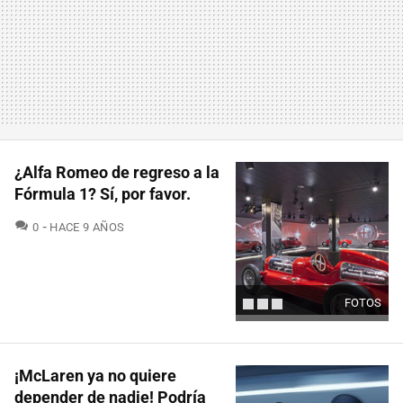
¿Alfa Romeo de regreso a la
Fórmula 1? Sí, por favor.
COMENTARIOS
0
HACE 9 AÑOS
FOTOS
¡McLaren ya no quiere
depender de nadie! Podría