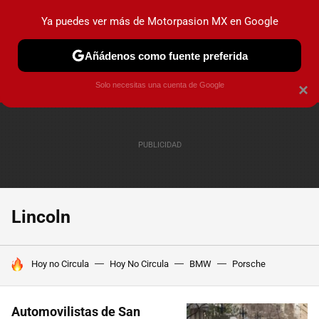
Ya puedes ver más de Motorpasion MX en Google
PRUEBAS
INDUSTRIA
HOY NO CIRCULA
LANZAMIEN
Añádenos como fuente preferida
Solo necesitas una cuenta de Google
×
Lincoln
HOY SE HABLA DE
Hoy no Circula
Hoy No Circula
BMW
Porsche
Automovilistas de San