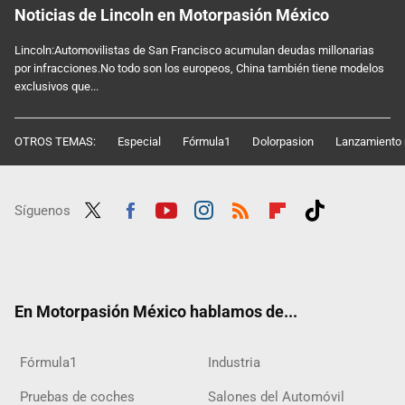
Noticias de Lincoln en Motorpasión México
Lincoln:Automovilistas de San Francisco acumulan deudas millonarias
por infracciones.No todo son los europeos, China también tiene modelos
exclusivos que...
OTROS TEMAS:
Especial
Fórmula1
Dolorpasion
Lanzamiento 
Síguenos
Twit
Fac
Yout
Inst
RSS
Flip
Tikt
ter
ebo
ube
agra
boar
ok
ok
m
d
En Motorpasión México hablamos de...
Fórmula1
Industria
Pruebas de coches
Salones del Automóvil