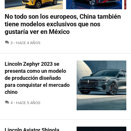
No todo son los europeos, China también
tiene modelos exclusivos que nos
gustaría ver en México
COMENTARIOS
3
HACE 4 AÑOS
Lincoln Zephyr 2023 se
presenta como un modelo
de producción diseñado
para conquistar el mercado
chino
COMENTARIOS
4
HACE 5 AÑOS
Lincoln Aviator Shinola