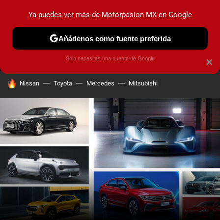
Ya puedes ver más de Motorpasion MX en Google
MENÚ
NUEVO
Añádenos como fuente preferida
PRUEBAS
INDUSTRIA
HOY NO CIRCULA
LANZAMIEN
Solo necesitas una cuenta de Google
×
HOY SE HABLA DE
Nissan
Toyota
Mercedes
Mitsubishi