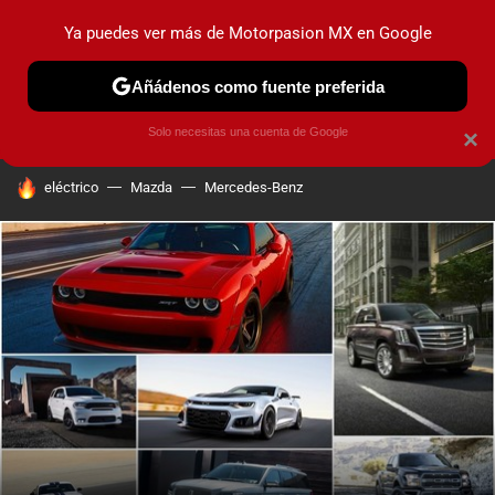
Ya puedes ver más de Motorpasion MX en Google
PRUEBAS
INDUSTRIA
HOY NO CIRCULA
LANZAMIEN
Añádenos como fuente preferida
Solo necesitas una cuenta de Google
×
HOY SE HABLA DE
eléctrico
Mazda
Mercedes-Benz