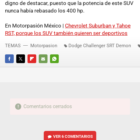
digno de destacar, puesto que la potencia de este SUV
nunca había rebasado los 400 hp.
En Motorpasión México |
Chevrolet Suburban y Tahoe
RST, porque los SUV también quieren ser deportivos
TEMAS
Motorpasion
Dodge Challenger SRT Demon
FACEBOOK
TWITTER
FLIPBOARD
E-
WHATSAPP
MAIL
Comentarios cerrados
VER
6 COMENTARIOS