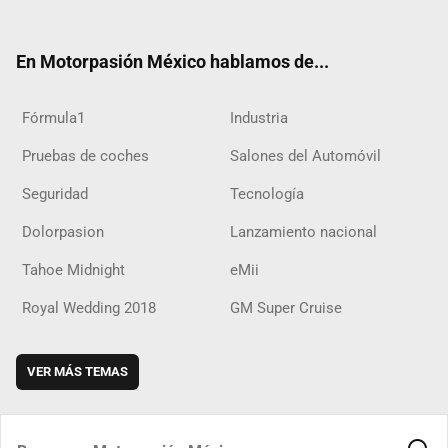
ter
ebo
ube
agra
boar
ok
ok
m
d
En Motorpasión México hablamos de...
Fórmula1
Industria
Pruebas de coches
Salones del Automóvil
Seguridad
Tecnología
Dolorpasion
Lanzamiento nacional
Tahoe Midnight
eMii
Royal Wedding 2018
GM Super Cruise
VER MÁS TEMAS