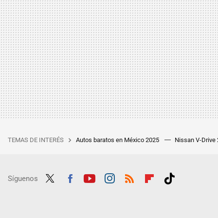
TEMAS DE INTERÉS
Autos baratos en México 2025
Nissan V-Drive
Síguenos
Twit
Fac
Yout
Inst
RSS
Flip
Tikt
ter
ebo
ube
agra
boar
ok