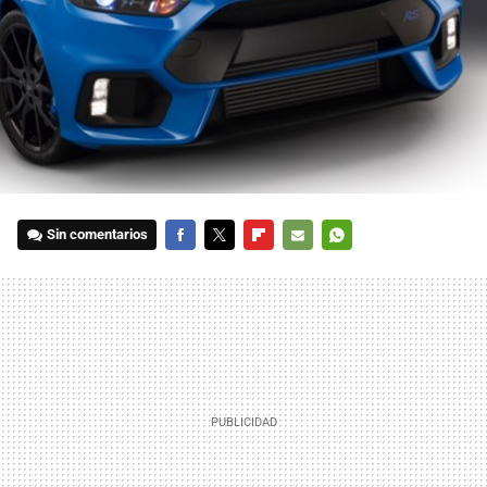
Sin comentarios
FACEBOOK
TWITTER
FLIPBOARD
E-
WHATSAPP
MAIL