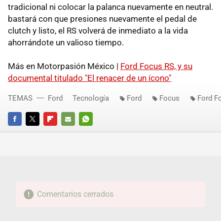
tradicional ni colocar la palanca nuevamente en neutral.
bastará con que presiones nuevamente el pedal de
clutch y listo, el RS volverá de inmediato a la vida
ahorrándote un valioso tiempo.
Más en Motorpasión México |
Ford Focus RS, y su
documental titulado "El renacer de un ícono"
TEMAS
Ford
Tecnología
Ford
Focus
Ford F
FACEBOOK
TWITTER
FLIPBOARD
E-
WHATSAPP
MAIL
Comentarios cerrados