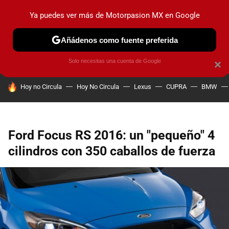
Ya puedes ver más de Motorpasion MX en Google
PRUEBAS
INDUSTRIA
HOY NO CIRCULA
LANZAMIEN
Añádenos como fuente preferida
Solo necesitas una cuenta de Google
×
HOY SE HABLA DE
Hoy no Circula
Hoy No Circula
Lexus
CUPRA
BMW
Ford Focus RS 2016: un "pequeño" 4
cilindros con 350 caballos de fuerza