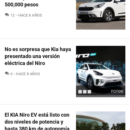
500,000 pesos
COMENTARIOS
12
HACE 8 AÑOS
No es sorpresa que Kia haya
presentado una versión
eléctrica del Niro
COMENTARIOS
0
HACE 8 AÑOS
FOTOS
El KIA Niro EV está listo con
dos niveles de potencia y
hasta 380 km de autonomía