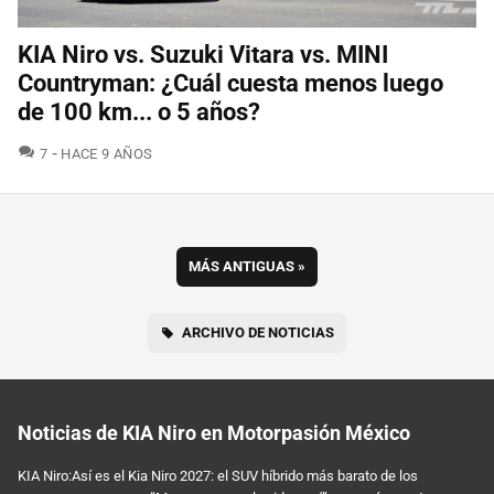
KIA Niro vs. Suzuki Vitara vs. MINI
Countryman: ¿Cuál cuesta menos luego
de 100 km... o 5 años?
COMENTARIOS
7
HACE 9 AÑOS
MÁS ANTIGUAS
»
ARCHIVO DE NOTICIAS
Noticias de KIA Niro en Motorpasión México
KIA Niro:Así es el Kia Niro 2027: el SUV híbrido más barato de los