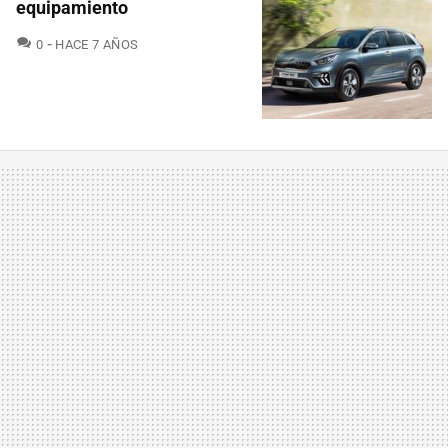
equipamiento
COMENTARIOS
0
HACE 7 AÑOS