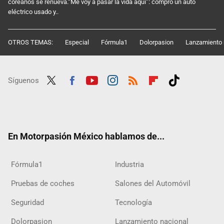
coreanos se renueva.“Me voy a pasar la vida aquí”: compró un auto
eléctrico usado y..
OTROS TEMAS:
Especial
Fórmula1
Dolorpasion
Lanzamiento 
Síguenos
Twit
Fac
Yout
Inst
RSS
Flip
Tikt
ter
ebo
ube
agra
boar
ok
ok
m
d
En Motorpasión México hablamos de...
Fórmula1
Industria
Pruebas de coches
Salones del Automóvil
Seguridad
Tecnología
Dolorpasion
Lanzamiento nacional