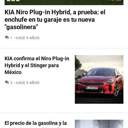
KIA Niro Plug-in Hybrid, a prueba: el
enchufe en tu garaje es tu nueva
"gasolinera"
COMENTARIOS
1
HACE 9 AÑOS
KIA confirma el Niro Plug-in
Hybrid y el Stinger para
México
COMENTARIOS
2
HACE 9 AÑOS
El precio de la gasolina y la