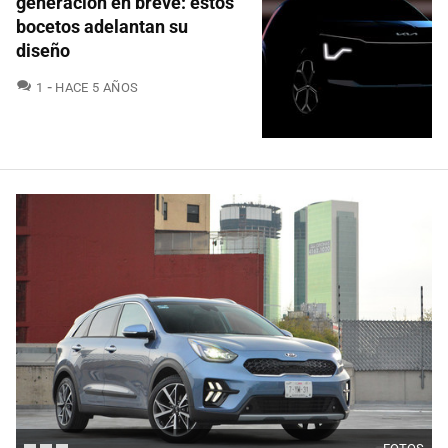
generación en breve: estos
bocetos adelantan su
diseño
COMENTARIOS
1
HACE 5 AÑOS