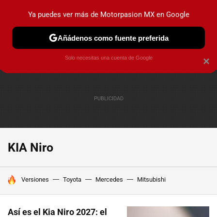
Ya puedes ver más de Motorpasion MX en Google
PRUEBAS
INDUSTRIA
HOY NO CIRCULA
LANZAMIEN
Añádenos como fuente preferida
Solo necesitas una cuenta de Google
×
KIA Niro
HOY SE HABLA DE
Versiones
Toyota
Mercedes
Mitsubishi
Así es el Kia Niro 2027: el