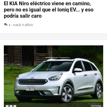
El KIA Niro eléctrico viene en camino,
pero no es igual que el Ioniq EV... y eso
podría salir caro
COMENTARIOS
4
HACE 9 AÑOS
FOTOS