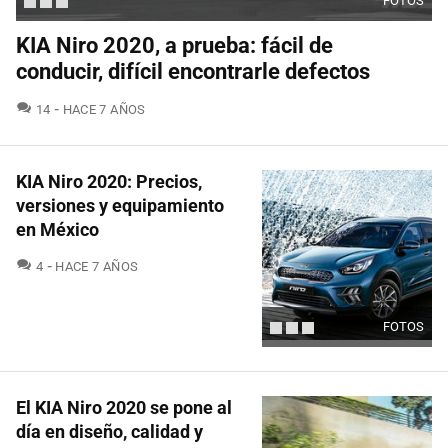
FOTOS
KIA Niro 2020, a prueba: fácil de
conducir, difícil encontrarle defectos
COMENTARIOS
14
HACE 7 AÑOS
KIA Niro 2020: Precios,
versiones y equipamiento
en México
COMENTARIOS
4
HACE 7 AÑOS
FOTOS
El KIA Niro 2020 se pone al
día en diseño, calidad y