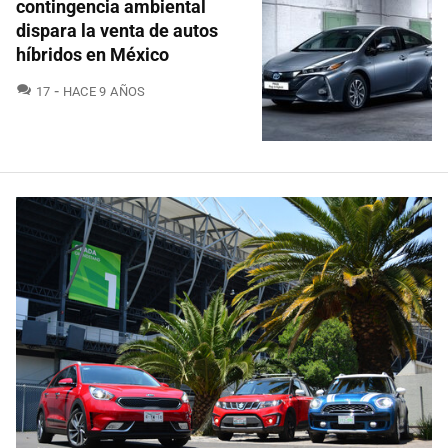
contingencia ambiental
dispara la venta de autos
híbridos en México
COMENTARIOS
17
HACE 9 AÑOS