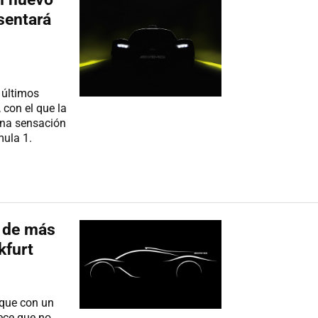
sentará
 últimos
con el que la
una sensación
mula 1.
 de más
kfurt
 que con un
ece que no