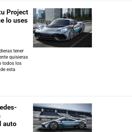
u Project
e lo uses
dieras tener
ente quisieras
o todos los
 de esta
cedes-
n
l auto