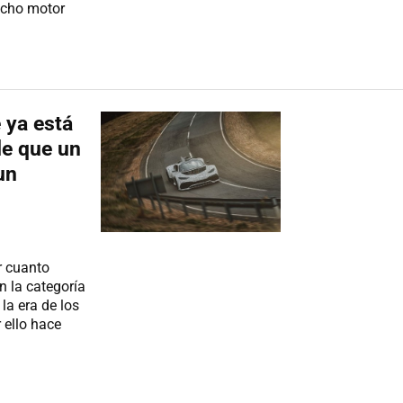
icho motor
 ya está
de que un
un
r cuanto
n la categoría
la era de los
 ello hace