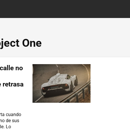
ject One
calle no
 retrasa
rta cuando
uno de sus
le. Lo