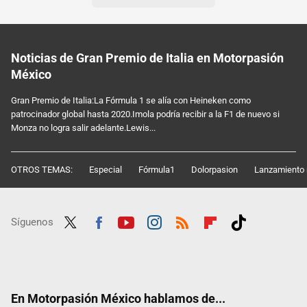
Noticias de Gran Premio de Italia en Motorpasión
México
Gran Premio de Italia:La Fórmula 1 se alía con Heineken como
patrocinador global hasta 2020.Imola podría recibir a la F1 de nuevo si
Monza no logra salir adelante.Lewis...
OTROS TEMAS:
Especial
Fórmula1
Dolorpasion
Lanzamiento 
Síguenos
Twit
Fac
Yout
Inst
RSS
Flip
Tikt
ter
ebo
ube
agra
boar
ok
ok
m
d
En Motorpasión México hablamos de...