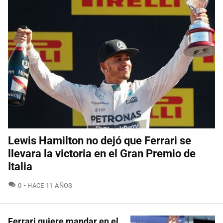
Lewis Hamilton no dejó que Ferrari se
llevara la victoria en el Gran Premio de
Italia
COMENTARIOS
0
HACE 11 AÑOS
Ferrari quiere mandar en el