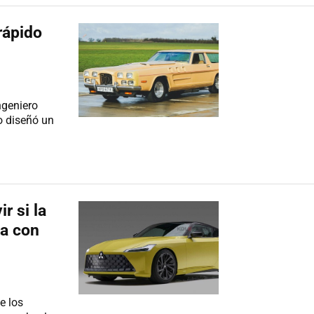
rápido
ngeniero
o diseñó un
r si la
za con
e los