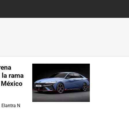
rena
 la rama
a México
 Elantra N