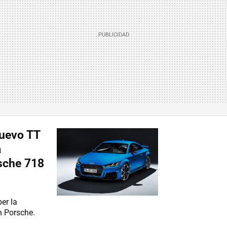
nuevo TT
a
sche 718
er la
n Porsche.