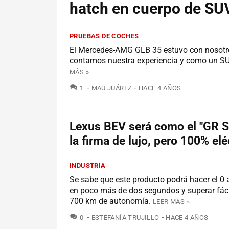
hatch en cuerpo de SU
PRUEBAS DE COCHES
El Mercedes-AMG GLB 35 estuvo con nosotro
contamos nuestra experiencia y como un SUV
MÁS »
COMENTARIOS
1
MAU JUÁREZ
HACE 4 AÑOS
Lexus BEV será como el "GR S
la firma de lujo, pero 100% elé
INDUSTRIA
Se sabe que este producto podrá hacer el 0
en poco más de dos segundos y superar fác
700 km de autonomía.
LEER MÁS »
COMENTARIOS
0
ESTEFANÍA TRUJILLO
HACE 4 AÑOS