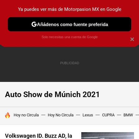
Ya puedes ver más de Motorpasion MX en Google
PRUEBAS
INDUSTRIA
HOY NO CIRCULA
LANZAMIEN
Añádenos como fuente preferida
Solo necesitas una cuenta de Google
×
Auto Show de Múnich 2021
HOY SE HABLA DE
Hoy no Circula
Hoy No Circula
Lexus
CUPRA
BMW
Volkswagen ID. Buzz AD, la