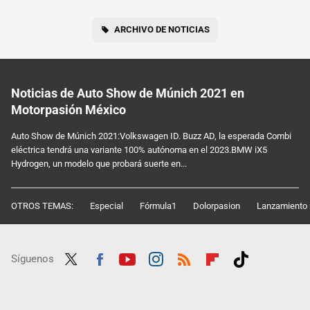
ARCHIVO DE NOTICIAS
Noticias de Auto Show de Múnich 2021 en
Motorpasión México
Auto Show de Múnich 2021:Volkswagen ID. Buzz AD, la esperada Combi
eléctrica tendrá una variante 100% autónoma en el 2023.BMW iX5
Hydrogen, un modelo que probará suerte en...
OTROS TEMAS:
Especial
Fórmula1
Dolorpasion
Lanzamiento 
Síguenos
Twit
Fac
Yout
Inst
RSS
Flip
Tikt
ter
ebo
ube
agra
boar
ok