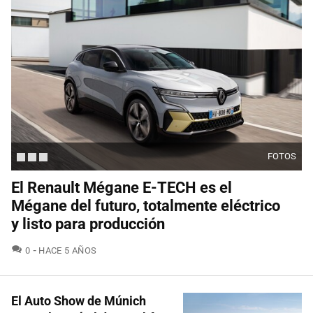
FOTOS
El Renault Mégane E-TECH es el
Mégane del futuro, totalmente eléctrico
y listo para producción
COMENTARIOS
0
HACE 5 AÑOS
El Auto Show de Múnich