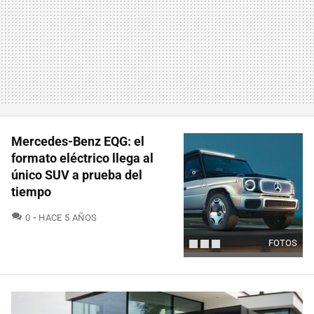
Mercedes-Benz EQG: el
formato eléctrico llega al
único SUV a prueba del
tiempo
COMENTARIOS
0
HACE 5 AÑOS
FOTOS