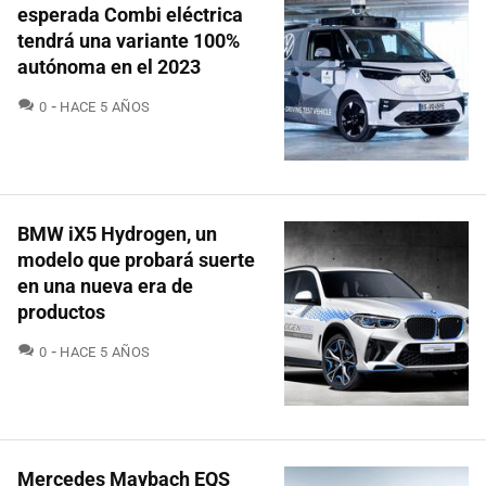
esperada Combi eléctrica
tendrá una variante 100%
autónoma en el 2023
COMENTARIOS
0
HACE 5 AÑOS
BMW iX5 Hydrogen, un
modelo que probará suerte
en una nueva era de
productos
COMENTARIOS
0
HACE 5 AÑOS
Mercedes Maybach EQS