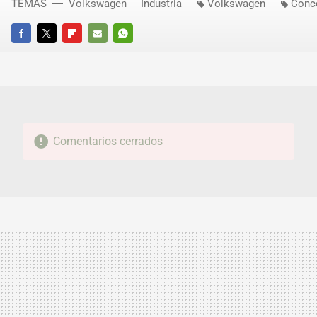
TEMAS
Volkswagen
Industria
Volkswagen
Conc
FACEBOOK
TWITTER
FLIPBOARD
E-
WHATSAPP
MAIL
Comentarios cerrados