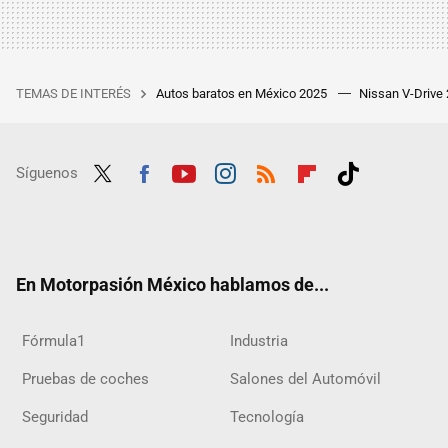
TEMAS DE INTERÉS
Autos baratos en México 2025
Nissan V-Drive
Síguenos
Twit
Fac
Yout
Inst
RSS
Flip
Tikt
ter
ebo
ube
agra
boar
ok
ok
m
d
En Motorpasión México hablamos de...
Fórmula1
Industria
Pruebas de coches
Salones del Automóvil
Seguridad
Tecnología