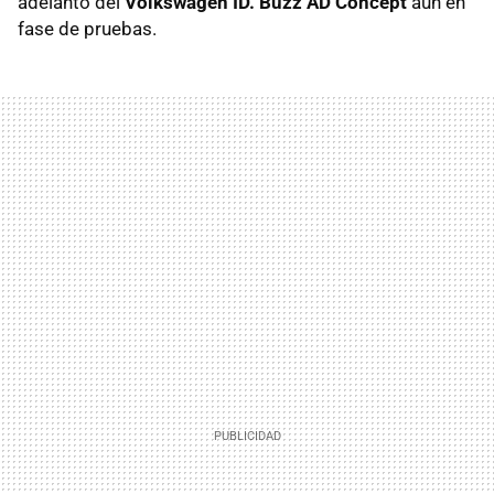
adelanto del
Volkswagen ID. Buzz AD Concept
aun en
fase de pruebas.