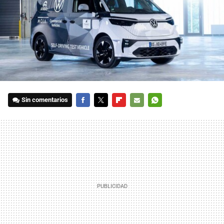
Sin comentarios
FACEBOOK
TWITTER
FLIPBOARD
E-
WHATSAPP
MAIL