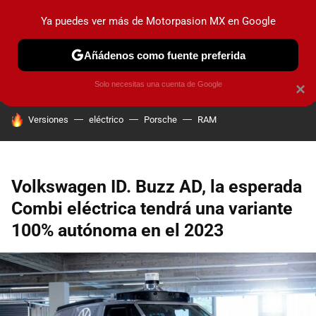
Ya puedes ver más de Motorpasion MX en Google
PRUEBAS
INDUSTRIA
HOY NO CIRCULA
LANZAMIEN
Añádenos como fuente preferida
Solo necesitas una cuenta de Google
×
HOY SE HABLA DE
Versiones
eléctrico
Porsche
RAM
Volkswagen ID. Buzz AD, la esperada
Combi eléctrica tendrá una variante
100% autónoma en el 2023