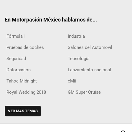
ter
ebo
ube
agra
boar
ok
ok
m
d
En Motorpasión México hablamos de...
Fórmula1
Industria
Pruebas de coches
Salones del Automóvil
Seguridad
Tecnología
Dolorpasion
Lanzamiento nacional
Tahoe Midnight
eMii
Royal Wedding 2018
GM Super Cruise
VER MÁS TEMAS