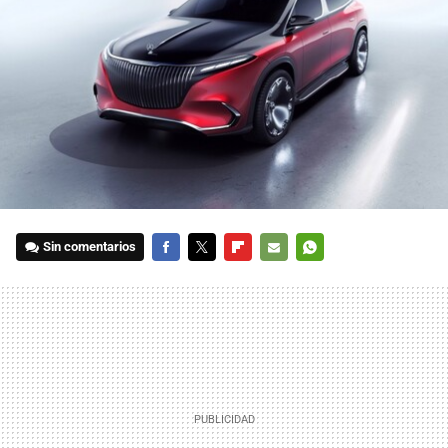
Sin comentarios
FACEBOOK
TWITTER
FLIPBOARD
E-
WHATSAPP
MAIL