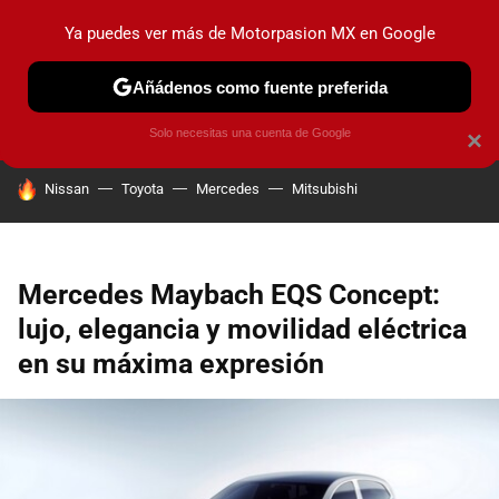
Ya puedes ver más de Motorpasion MX en Google
PRUEBAS
INDUSTRIA
HOY NO CIRCULA
LANZAMIEN
Añádenos como fuente preferida
Solo necesitas una cuenta de Google
×
HOY SE HABLA DE
Nissan
Toyota
Mercedes
Mitsubishi
Mercedes Maybach EQS Concept:
lujo, elegancia y movilidad eléctrica
en su máxima expresión