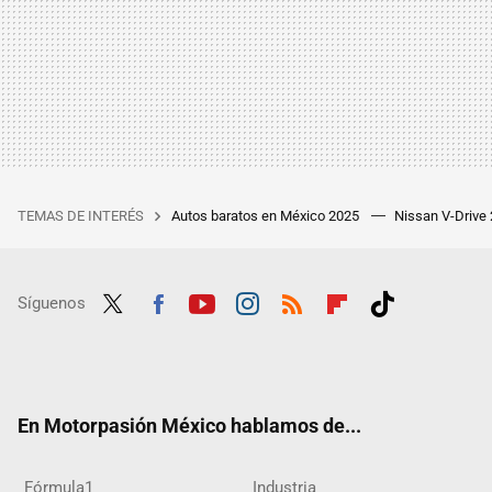
TEMAS DE INTERÉS
Autos baratos en México 2025
Nissan V-Drive
Síguenos
Twit
Fac
Yout
Inst
RSS
Flip
Tikt
ter
ebo
ube
agra
boar
ok
ok
m
d
En Motorpasión México hablamos de...
Fórmula1
Industria