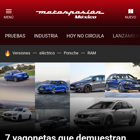
MENÚ
NUEVO
PRUEBAS
INDUSTRIA
HOY NO CIRCULA
LANZAMIEN
HOY SE HABLA DE
Versiones
eléctrico
Porsche
RAM
7 vagonetas que demuestran