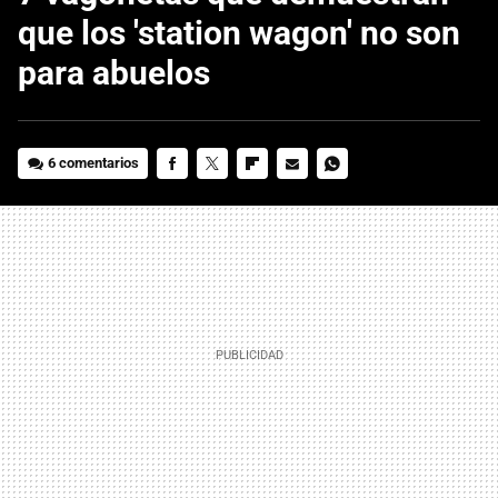
que los 'station wagon' no son
para abuelos
6 comentarios
FACEBOOK
TWITTER
FLIPBOARD
E-
WHATSAPP
MAIL