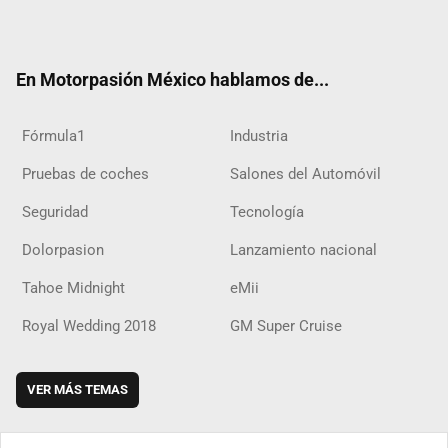
ter
ebo
ube
agra
boar
ok
ok
m
d
En Motorpasión México hablamos de...
Fórmula1
Industria
Pruebas de coches
Salones del Automóvil
Seguridad
Tecnología
Dolorpasion
Lanzamiento nacional
Tahoe Midnight
eMii
Royal Wedding 2018
GM Super Cruise
VER MÁS TEMAS