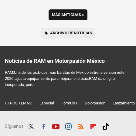
MÁS ANTIGUAS
»
ARCHIVO DE NOTICIAS
Noticias de RAM en Motorpasión México
RAM:Una de las pick-ups más baratas de México estrena versión este
2026: ajusta equipamiento para mejorar el precio.RAM da un giro
inesperado, pero..
OTROS TEMAS:
Especial
Fórmula1
Dolorpasion
Lanzamiento 
Síguenos
Twit
Fac
Yout
Inst
RSS
Flip
Tikt