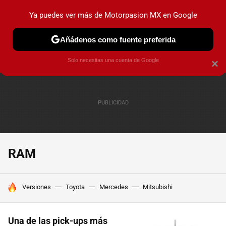
Ya puedes ver más de Motorpasion MX en Google
PRUEBAS
INDUSTRIA
HOY NO CIRCULA
LANZAMIEN
Añádenos como fuente preferida
Solo necesitas una cuenta de Google
×
RAM
HOY SE HABLA DE
Versiones
Toyota
Mercedes
Mitsubishi
Una de las pick-ups más