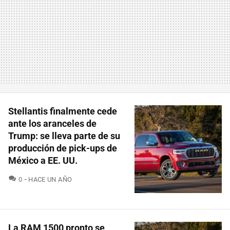
Stellantis finalmente cede
ante los aranceles de
Trump: se lleva parte de su
producción de pick-ups de
México a EE. UU.
COMENTARIOS
0
HACE UN AÑO
La RAM 1500 pronto se