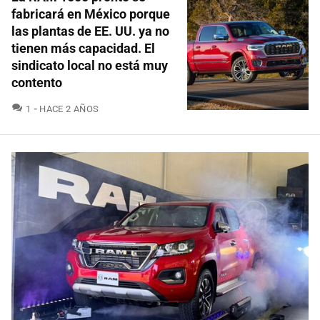
fabricará en México porque
las plantas de EE. UU. ya no
tienen más capacidad. El
sindicato local no está muy
contento
COMENTARIOS
1
HACE 2 AÑOS