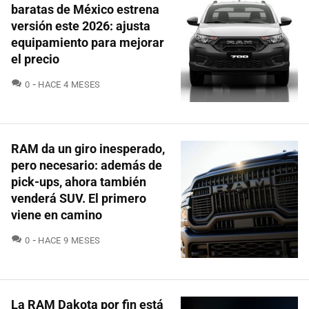
baratas de México estrena
versión este 2026: ajusta
equipamiento para mejorar
el precio
COMENTARIOS
0
HACE 4 MESES
RAM da un giro inesperado,
pero necesario: además de
pick-ups, ahora también
venderá SUV. El primero
viene en camino
COMENTARIOS
0
HACE 9 MESES
La RAM Dakota por fin está