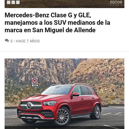
FOTOS
Mercedes-Benz Clase G y GLE,
manejamos a los SUV medianos de la
marca en San Miguel de Allende
COMENTARIOS
5
HACE 7 AÑOS