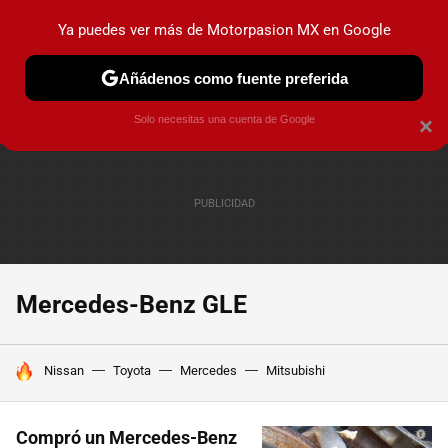
Ya puedes ver más de Motorpasion MX en Google
PRUEBAS
INDUSTRIA
HOY NO CIRCULA
LANZAMIEN
Añádenos como fuente preferida
Solo necesitas una cuenta de Google
×
Mercedes-Benz GLE
HOY SE HABLA DE
Nissan
Toyota
Mercedes
Mitsubishi
Compró un Mercedes-Benz