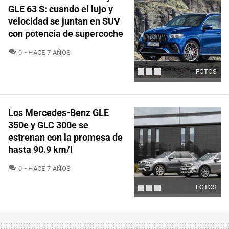
GLE 63 S: cuando el lujo y
velocidad se juntan en SUV
con potencia de supercoche
COMENTARIOS
0
HACE 7 AÑOS
FOTOS
Los Mercedes-Benz GLE
350e y GLC 300e se
estrenan con la promesa de
hasta 90.9 km/l
COMENTARIOS
0
HACE 7 AÑOS
FOTOS