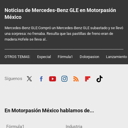
Noticias de Mercedes-Benz GLE en Motorpasión
México
Mercedes-Benz GLE:Compró un Mercedes-Benz GLE subastado y se llevó
una sorpresa: no frenaba. Resulta que las pastillas de freno eran de
madera.Hofele se lleva al..
OTROS TEMAS:
Especial
Fórmula1
Dolorpasion
Lanzamiento 
Síguenos
Twit
Fac
Yout
Inst
RSS
Flip
Tikt
ter
ebo
ube
agra
boar
ok
ok
m
d
En Motorpasión México hablamos de...
Fórmula1
Industria