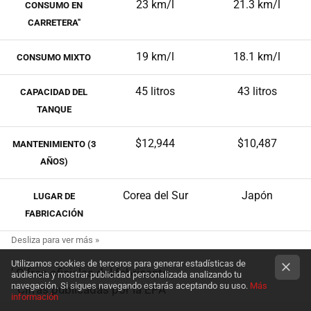
23 km/l
21.3 km/l
CONSUMO EN
CARRETERA''
19 km/l
18.1 km/l
CONSUMO MIXTO
45 litros
43 litros
CAPACIDAD DEL
TANQUE
$12,944
$10,487
MANTENIMIENTO (3
AÑOS)
Corea del Sur
Japón
LUGAR DE
FABRICACIÓN
Utilizamos cookies de terceros para generar estadísticas de
' Cifras oficiales del fabricante
audiencia y mostrar publicidad personalizada analizando tu
navegación. Si sigues navegando estarás aceptando su uso.
Más
'' Cifras publicadas por la EPA
información