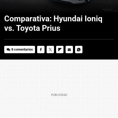
Comparativa: Hyundai Ioniq
vs. Toyota Prius
8 comentarios
FACEBOOK
TWITTER
FLIPBOARD
E-
WHATSAPP
MAIL