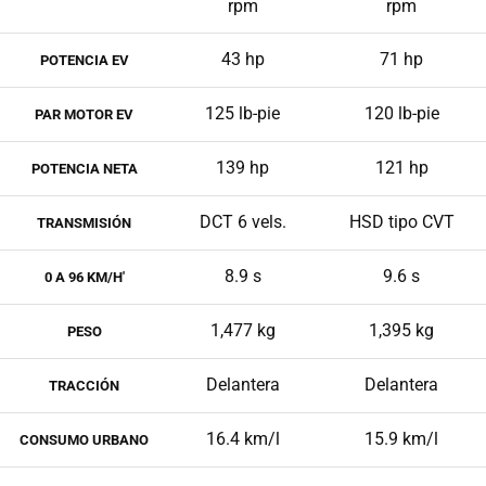
rpm
rpm
43 hp
71 hp
POTENCIA EV
125 lb-pie
120 lb-pie
PAR MOTOR EV
139 hp
121 hp
POTENCIA NETA
DCT 6 vels.
HSD tipo CVT
TRANSMISIÓN
8.9 s
9.6 s
0 A 96 KM/H'
1,477 kg
1,395 kg
PESO
Delantera
Delantera
TRACCIÓN
16.4 km/l
15.9 km/l
CONSUMO URBANO