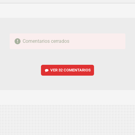
FACEBOOK
TWITTER
FLIPBOARD
E-
WHATSAPP
MAIL
Comentarios cerrados
VER
32 COMENTARIOS