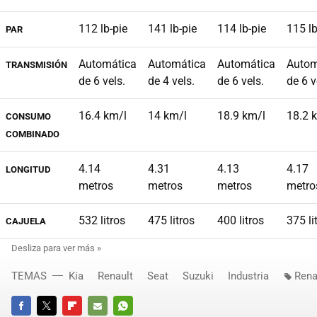
112 lb-pie
141 lb-pie
114 lb-pie
115 lb
PAR
Automática
Automática
Automática
Autom
TRANSMISIÓN
de 6 vels.
de 4 vels.
de 6 vels.
de 6 v
16.4 km/l
14 km/l
18.9 km/l
18.2 
CONSUMO
COMBINADO
4.14
4.31
4.13
4.17
LONGITUD
metros
metros
metros
metro
532 litros
475 litros
400 litros
375 li
CAJUELA
TEMAS
Kia
Renault
Seat
Suzuki
Industria
Rena