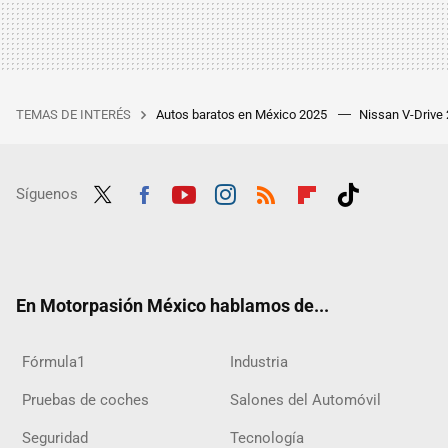
TEMAS DE INTERÉS
Autos baratos en México 2025
Nissan V-Drive
Síguenos
Twit
Fac
Yout
Inst
RSS
Flip
Tikt
ter
ebo
ube
agra
boar
ok
ok
m
d
En Motorpasión México hablamos de...
Fórmula1
Industria
Pruebas de coches
Salones del Automóvil
Seguridad
Tecnología