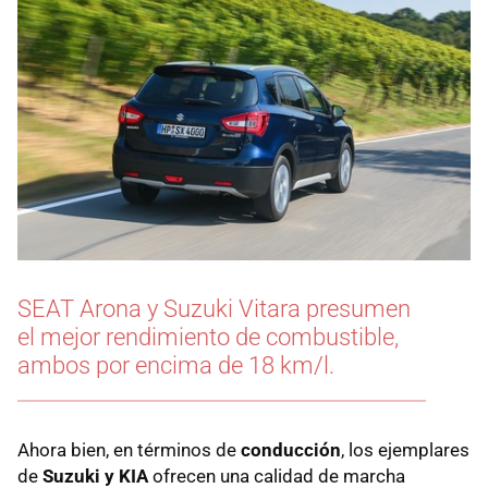
SEAT Arona y Suzuki Vitara presumen
el mejor rendimiento de combustible,
ambos por encima de 18 km/l.
Ahora bien, en términos de
conducción
, los ejemplares
de
Suzuki y KIA
ofrecen una calidad de marcha