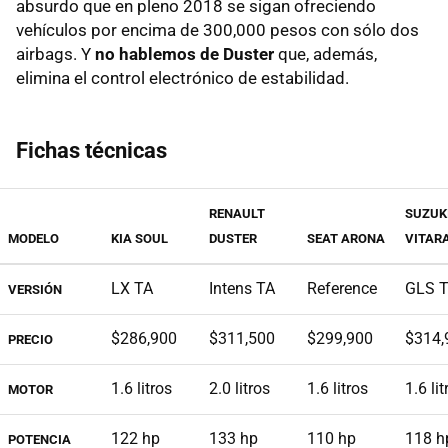
absurdo que en pleno 2018 se sigan ofreciendo
vehículos por encima de 300,000 pesos con sólo dos
airbags. Y
no hablemos de Duster
que, además,
elimina el control electrónico de estabilidad.
Fichas técnicas
RENAULT
SUZUK
MODELO
KIA SOUL
DUSTER
SEAT ARONA
VITAR
LX TA
Intens TA
Reference
GLS 
VERSIÓN
$286,900
$311,500
$299,900
$314,
PRECIO
1.6 litros
2.0 litros
1.6 litros
1.6 lit
MOTOR
122 hp
133 hp
110 hp
118 h
POTENCIA