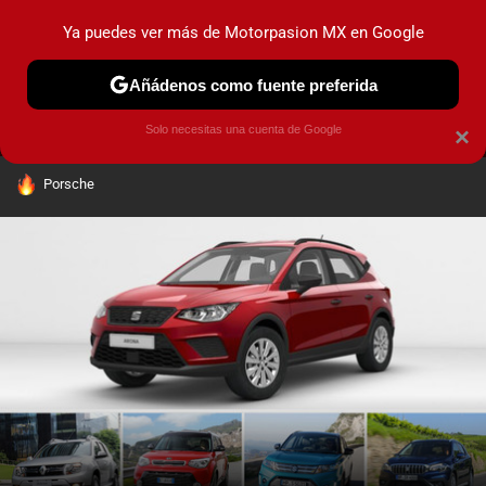
Ya puedes ver más de Motorpasion MX en Google
MENÚ
NUEVO
Añádenos como fuente preferida
PRUEBAS
INDUSTRIA
HOY NO CIRCULA
LANZAMIEN
Solo necesitas una cuenta de Google
×
HOY SE HABLA DE
Porsche