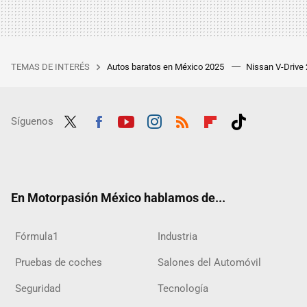
TEMAS DE INTERÉS
Autos baratos en México 2025
Nissan V-Drive
Síguenos
Twit
Fac
Yout
Inst
RSS
Flip
Tikt
ter
ebo
ube
agra
boar
ok
ok
m
d
En Motorpasión México hablamos de...
Fórmula1
Industria
Pruebas de coches
Salones del Automóvil
Seguridad
Tecnología