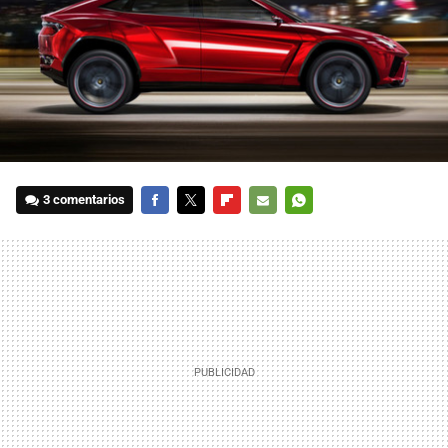
3 comentarios
FACEBOOK
TWITTER
FLIPBOARD
E-
WHATSAPP
MAIL