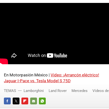
En Motorpasión México |
Video: ¡Arrancón eléctrico!
Jaguar I-Pace vs. Tesla Model S 75D
TEMAS
Lamborghini
Land Rover
Mercedes
Vídeos de
FACEBOOK
TWITTER
FLIPBOARD
E-
WHATSAPP