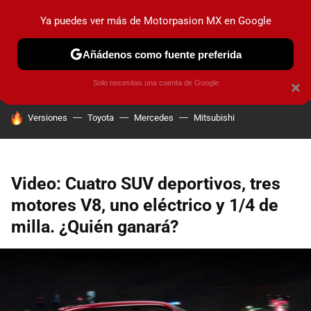
Ya puedes ver más de Motorpasion MX en Google
PRUEBAS
INDUSTRIA
HOY NO CIRCULA
LANZAMIEN
Añádenos como fuente preferida
Solo necesitas una cuenta de Google
×
HOY SE HABLA DE
Versiones
Toyota
Mercedes
Mitsubishi
Video: Cuatro SUV deportivos, tres
motores V8, uno eléctrico y 1/4 de
milla. ¿Quién ganará?