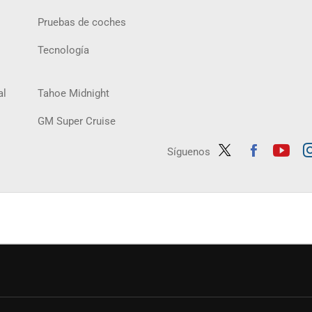
Pruebas de coches
Tecnología
al
Tahoe Midnight
GM Super Cruise
Síguenos
Twit
Fac
Yout
In
ter
ebo
ube
ag
ok