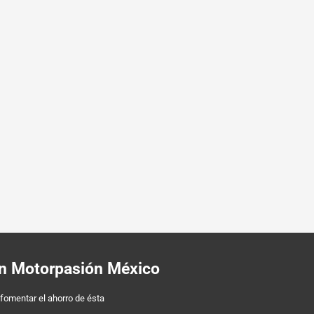
 en Motorpasión México
 fomentar el ahorro de ésta