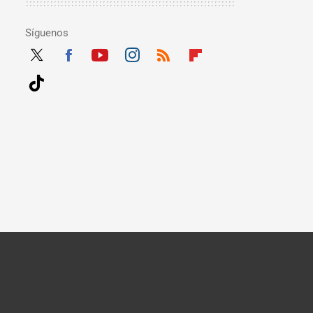
Síguenos
Twit
Fac
Yout
Inst
RSS
Flip
ter
ebo
ube
agra
boar
Tikt
ok
m
d
ok