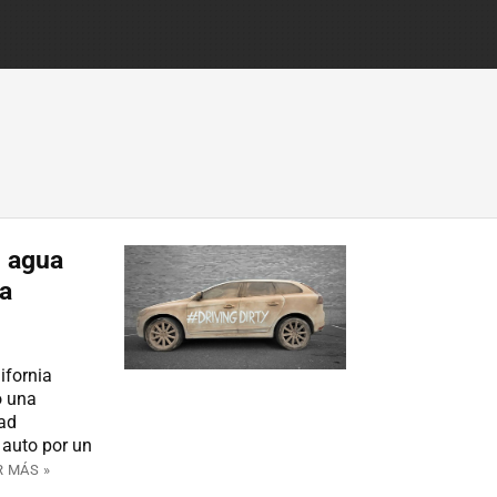
n agua
ta
ifornia
ó una
dad
 auto por un
R MÁS »