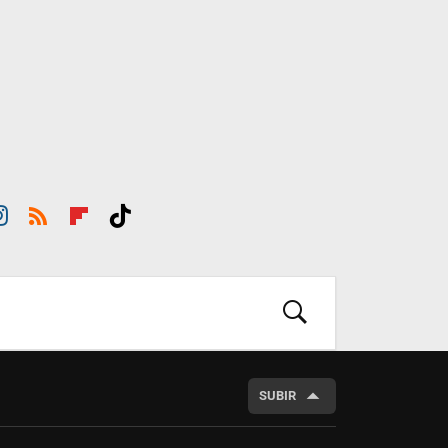
st
RSS
Flip
Tikt
ra
boar
ok
m
d
BUSCAR
SUBIR