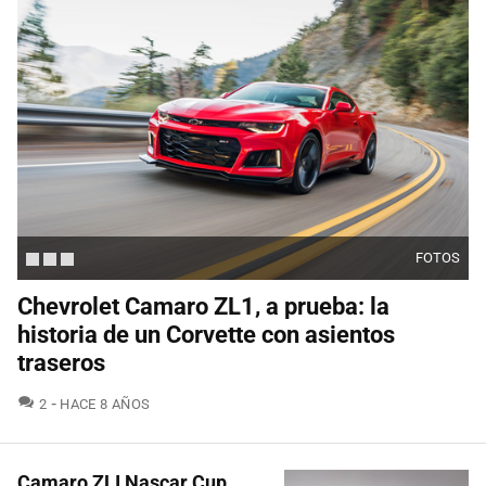
FOTOS
Chevrolet Camaro ZL1, a prueba: la
historia de un Corvette con asientos
traseros
COMENTARIOS
2
HACE 8 AÑOS
Camaro ZLI Nascar Cup