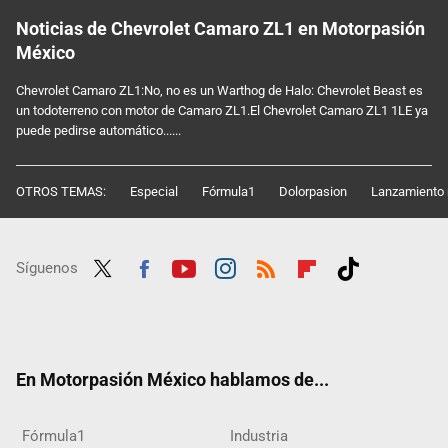
Noticias de Chevrolet Camaro ZL1 en Motorpasión
México
Chevrolet Camaro ZL1:No, no es un Warthog de Halo: Chevrolet Beast es
un todoterreno con motor de Camaro ZL1.El Chevrolet Camaro ZL1 1LE ya
puede pedirse automático......
OTROS TEMAS:
Especial
Fórmula1
Dolorpasion
Lanzamiento 
Síguenos
Twit
Fac
Yout
Inst
RSS
Flip
Tikt
ter
ebo
ube
agra
boar
ok
ok
m
d
En Motorpasión México hablamos de...
Fórmula1
Industria