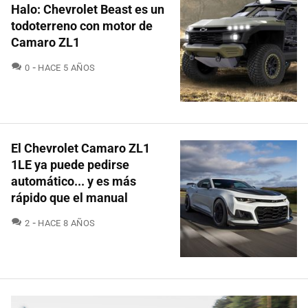
Halo: Chevrolet Beast es un
todoterreno con motor de
Camaro ZL1
COMENTARIOS
0
HACE 5 AÑOS
El Chevrolet Camaro ZL1
1LE ya puede pedirse
automático... y es más
rápido que el manual
COMENTARIOS
2
HACE 8 AÑOS