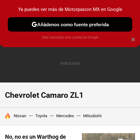
Ya puedes ver más de Motorpasion MX en Google
PRUEBAS
INDUSTRIA
HOY NO CIRCULA
LANZAMIEN
Añádenos como fuente preferida
Solo necesitas una cuenta de Google
×
Chevrolet Camaro ZL1
HOY SE HABLA DE
Nissan
Toyota
Mercedes
Mitsubishi
No, no es un Warthog de