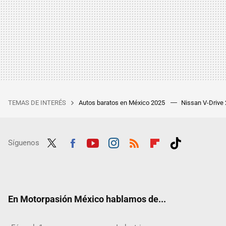
TEMAS DE INTERÉS
Autos baratos en México 2025
Nissan V-Drive
Síguenos
Twit
Fac
Yout
Inst
RSS
Flip
Tikt
ter
ebo
ube
agra
boar
ok
ok
m
d
En Motorpasión México hablamos de...