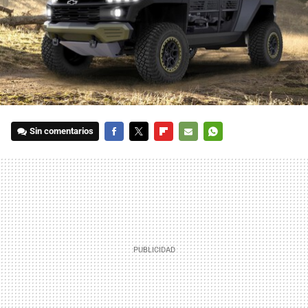
Sin comentarios
FACEBOOK
TWITTER
FLIPBOARD
E-
WHATSAPP
MAIL