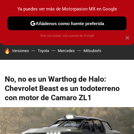
Ya puedes ver más de Motorpasion MX en Google
PRUEBAS
INDUSTRIA
HOY NO CIRCULA
LANZAMIEN
Añádenos como fuente preferida
Solo necesitas una cuenta de Google
×
HOY SE HABLA DE
Versiones
Toyota
Mercedes
Mitsubishi
No, no es un Warthog de Halo:
Chevrolet Beast es un todoterreno
con motor de Camaro ZL1