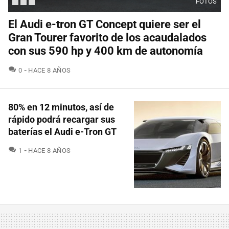
FOTOS
El Audi e-tron GT Concept quiere ser el
Gran Tourer favorito de los acaudalados
con sus 590 hp y 400 km de autonomía
COMENTARIOS
0
HACE 8 AÑOS
80% en 12 minutos, así de
rápido podrá recargar sus
baterías el Audi e-Tron GT
COMENTARIOS
1
HACE 8 AÑOS