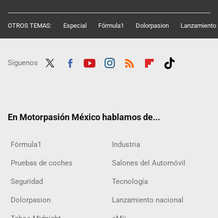
OTROS TEMAS:
Especial
Fórmula1
Dolorpasion
Lanzamiento 
Síguenos
Twit
Fac
Yout
Inst
RSS
Flip
Tikt
ter
ebo
ube
agra
boar
ok
ok
m
d
En Motorpasión México hablamos de...
Fórmula1
Industria
Pruebas de coches
Salones del Automóvil
Seguridad
Tecnología
Dolorpasion
Lanzamiento nacional