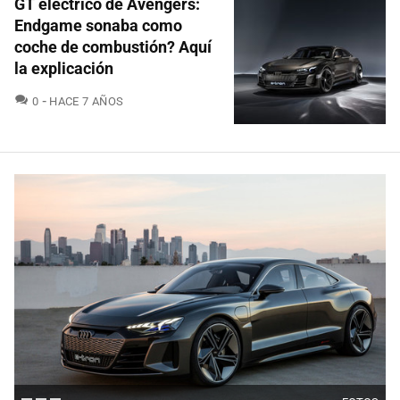
GT eléctrico de Avengers:
Endgame sonaba como
coche de combustión? Aquí
la explicación
COMENTARIOS
0
HACE 7 AÑOS