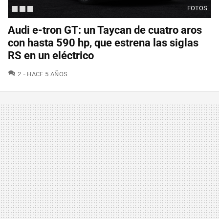
FOTOS
Audi e-tron GT: un Taycan de cuatro aros
con hasta 590 hp, que estrena las siglas
RS en un eléctrico
COMENTARIOS
2
HACE 5 AÑOS