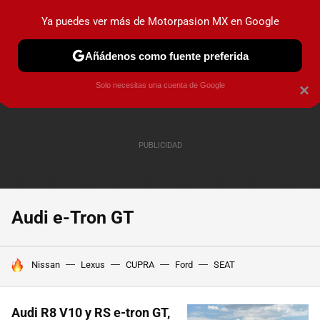
Ya puedes ver más de Motorpasion MX en Google
PRUEBAS
INDUSTRIA
HOY NO CIRCULA
LANZAMIEN
Añádenos como fuente preferida
Solo necesitas una cuenta de Google
×
Audi e-Tron GT
HOY SE HABLA DE
Nissan
Lexus
CUPRA
Ford
SEAT
Audi R8 V10 y RS e-tron GT,