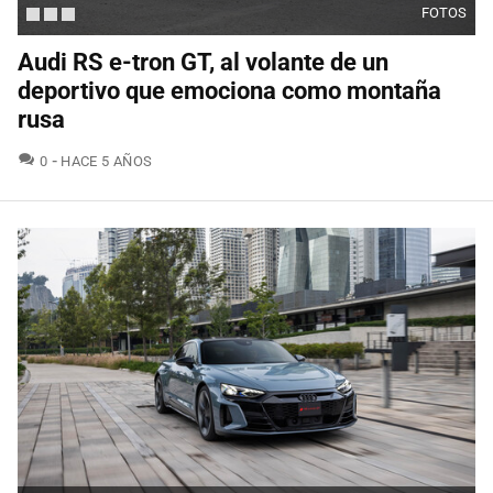
FOTOS
Audi RS e-tron GT, al volante de un
deportivo que emociona como montaña
rusa
COMENTARIOS
0
HACE 5 AÑOS