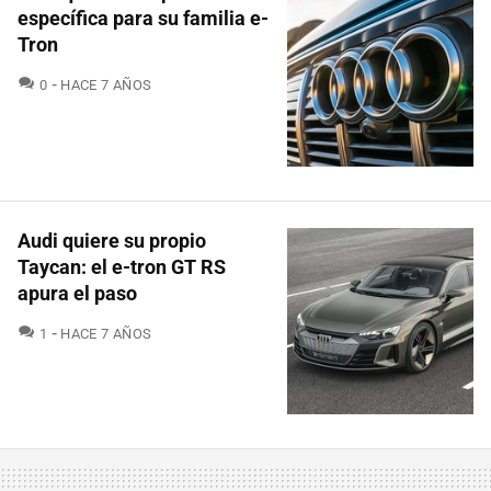
específica para su familia e-
Tron
COMENTARIOS
0
HACE 7 AÑOS
Audi quiere su propio
Taycan: el e-tron GT RS
apura el paso
COMENTARIOS
1
HACE 7 AÑOS