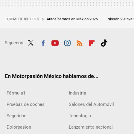
TEMAS DE INTERÉS
Autos baratos en México 2025
Nissan V-Drive
Síguenos
Twit
Fac
Yout
Inst
RSS
Flip
Tikt
ter
ebo
ube
agra
boar
ok
ok
m
d
En Motorpasión México hablamos de...
Fórmula1
Industria
Pruebas de coches
Salones del Automóvil
Seguridad
Tecnología
Dolorpasion
Lanzamiento nacional