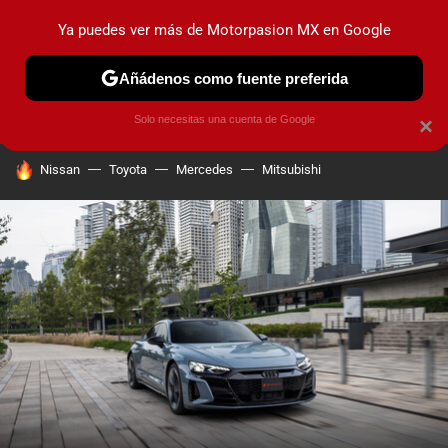
Ya puedes ver más de Motorpasion MX en Google
PRUEBAS
INDUSTRIA
HOY NO CIRCULA
LANZAMIEN
Añádenos como fuente preferida
Solo necesitas una cuenta de Google
×
HOY SE HABLA DE
Nissan
Toyota
Mercedes
Mitsubishi