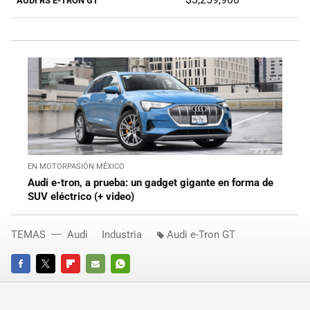
AUDI RS E-TRON GT
EN MOTORPASIÓN MÉXICO
Audi e-tron, a prueba: un gadget gigante en forma de
SUV eléctrico (+ video)
TEMAS
Audi
Industria
Audi e-Tron GT
FACEBOOK
TWITTER
FLIPBOARD
E-
WHATSAPP
MAIL