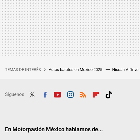
TEMAS DE INTERÉS
Autos baratos en México 2025
Nissan V-Drive
Síguenos
Twit
Fac
Yout
Inst
RSS
Flip
Tikt
ter
ebo
ube
agra
boar
ok
ok
m
d
En Motorpasión México hablamos de...