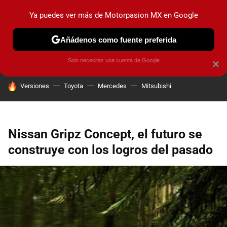
Ya puedes ver más de Motorpasion MX en Google
PRUEBAS
INDUSTRIA
HOY NO CIRCULA
LANZAMIEN
Añádenos como fuente preferida
Solo necesitas una cuenta de Google
×
HOY SE HABLA DE
Versiones
Toyota
Mercedes
Mitsubishi
Nissan Gripz Concept, el futuro se
construye con los logros del pasado