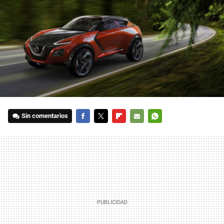
Sin comentarios
FACEBOOK
TWITTER
FLIPBOARD
E-
WHATSAPP
MAIL