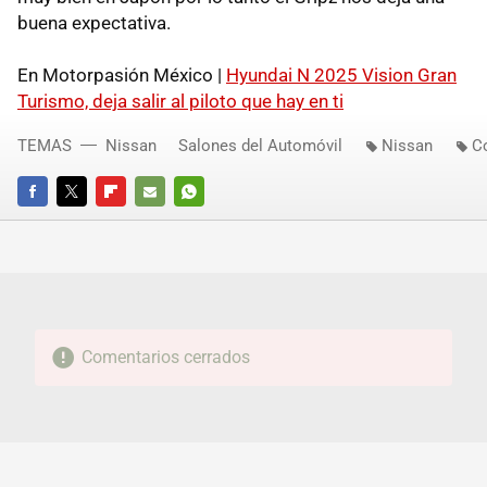
buena expectativa.
En Motorpasión México |
Hyundai N 2025 Vision Gran
Turismo, deja salir al piloto que hay en ti
TEMAS
Nissan
Salones del Automóvil
Nissan
C
FACEBOOK
TWITTER
FLIPBOARD
E-
WHATSAPP
MAIL
Comentarios cerrados