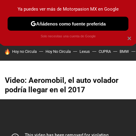
Ya puedes ver más de Motorpasion MX en Google
PRUEBAS
INDUSTRIA
HOY NO CIRCULA
LANZAMIEN
Añádenos como fuente preferida
Solo necesitas una cuenta de Google
×
HOY SE HABLA DE
Hoy no Circula
Hoy No Circula
Lexus
CUPRA
BMW
Video: Aeromobil, el auto volador
podría llegar en el 2017