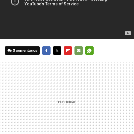
3 comentarios
FACEBOOK
TWITTER
FLIPBOARD
E-
WHATSAPP
MAIL