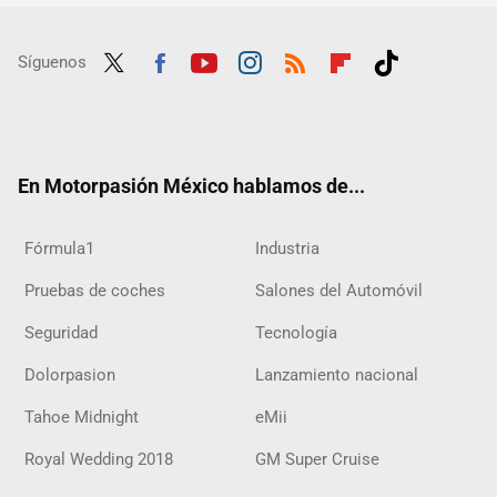
Síguenos
Twit
Fac
Yout
Inst
RSS
Flip
Tikt
ter
ebo
ube
agra
boar
ok
ok
m
d
En Motorpasión México hablamos de...
Fórmula1
Industria
Pruebas de coches
Salones del Automóvil
Seguridad
Tecnología
Dolorpasion
Lanzamiento nacional
Tahoe Midnight
eMii
Royal Wedding 2018
GM Super Cruise