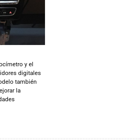
ocímetro y el
idores digitales
odelo también
jorar la
idades