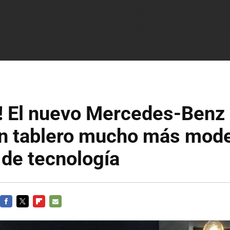
o! El nuevo Mercedes-Benz
un tablero mucho más mode
de tecnología
FACEBOOK
TWITTER
FLIPBOARD
E-
MAIL