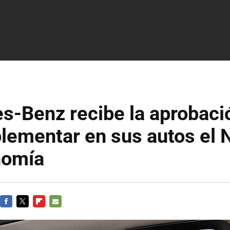
-Benz recibe la aprobació
lementar en sus autos el N
nomía
FACEBOOK
TWITTER
FLIPBOARD
E-
MAIL