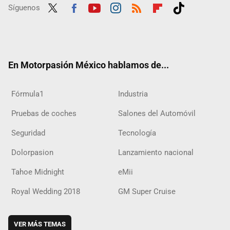
Síguenos
Twit
Fac
Yout
Inst
RSS
Flip
Tikt
ter
ebo
ube
agra
boar
ok
ok
m
d
En Motorpasión México hablamos de...
Fórmula1
Industria
Pruebas de coches
Salones del Automóvil
Seguridad
Tecnología
Dolorpasion
Lanzamiento nacional
Tahoe Midnight
eMii
Royal Wedding 2018
GM Super Cruise
VER MÁS TEMAS