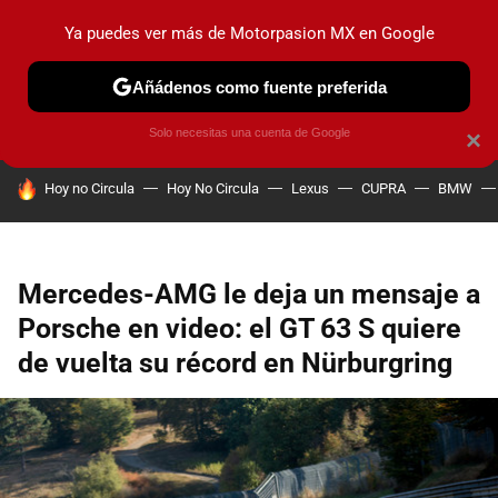
Ya puedes ver más de Motorpasion MX en Google
PRUEBAS
INDUSTRIA
HOY NO CIRCULA
LANZAMIEN
Añádenos como fuente preferida
Solo necesitas una cuenta de Google
×
HOY SE HABLA DE
Hoy no Circula
Hoy No Circula
Lexus
CUPRA
BMW
Mercedes-AMG le deja un mensaje a
Porsche en video: el GT 63 S quiere
de vuelta su récord en Nürburgring