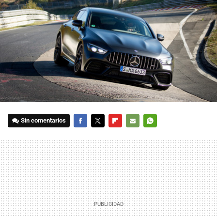
Sin comentarios
FACEBOOK
TWITTER
FLIPBOARD
E-
WHATSAPP
MAIL