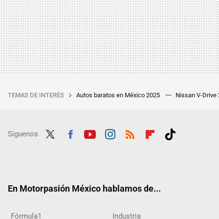
TEMAS DE INTERÉS
Autos baratos en México 2025
Nissan V-Drive
Síguenos
Twit
Fac
Yout
Inst
RSS
Flip
Tikt
ter
ebo
ube
agra
boar
ok
ok
m
d
En Motorpasión México hablamos de...
Fórmula1
Industria