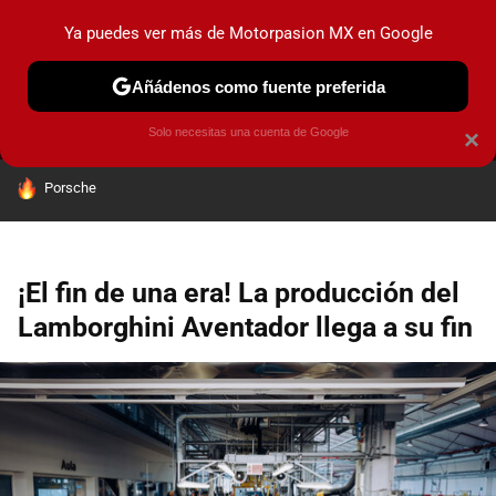
Ya puedes ver más de Motorpasion MX en Google
MENÚ
NUEVO
Añádenos como fuente preferida
PRUEBAS
INDUSTRIA
HOY NO CIRCULA
LANZAMIEN
Solo necesitas una cuenta de Google
×
HOY SE HABLA DE
Porsche
¡El fin de una era! La producción del
Lamborghini Aventador llega a su fin