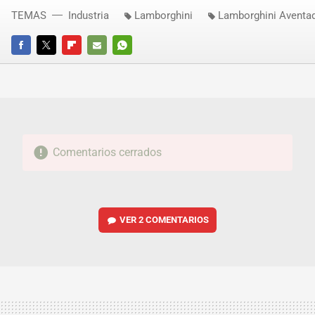
TEMAS
Industria
Lamborghini
Lamborghini Aventa
FACEBOOK
TWITTER
FLIPBOARD
E-
WHATSAPP
MAIL
Comentarios cerrados
VER
2 COMENTARIOS