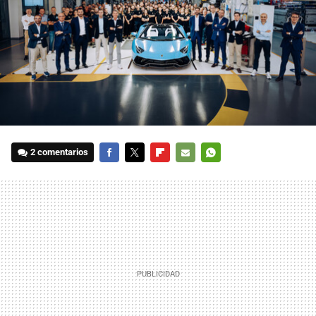
2 comentarios
FACEBOOK
TWITTER
FLIPBOARD
E-
WHATSAPP
MAIL