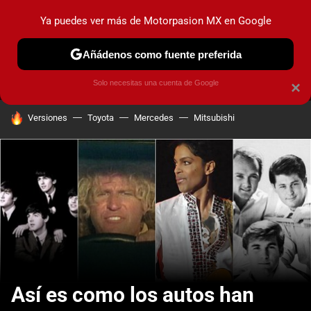
Ya puedes ver más de Motorpasion MX en Google
MENÚ
NUEVO
Añádenos como fuente preferida
PRUEBAS
INDUSTRIA
HOY NO CIRCULA
LANZAMIEN
Solo necesitas una cuenta de Google
×
HOY SE HABLA DE
Versiones
Toyota
Mercedes
Mitsubishi
Así es como los autos han