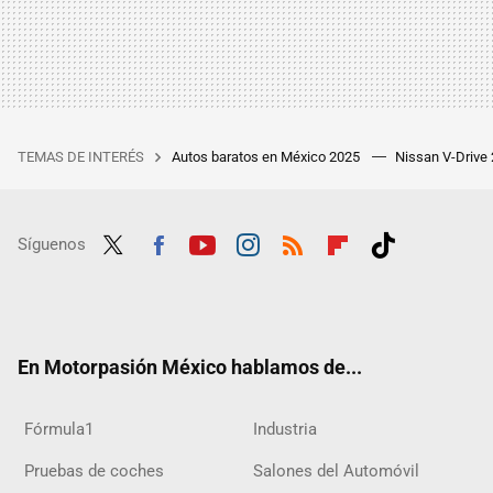
TEMAS DE INTERÉS
Autos baratos en México 2025
Nissan V-Drive
Síguenos
Twit
Fac
Yout
Inst
RSS
Flip
Tikt
ter
ebo
ube
agra
boar
ok
ok
m
d
En Motorpasión México hablamos de...
Fórmula1
Industria
Pruebas de coches
Salones del Automóvil