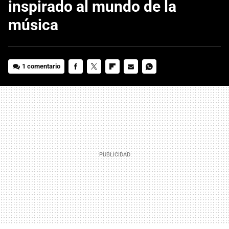
inspirado al mundo de la
música
1 comentario
FACEBOOK
TWITTER
FLIPBOARD
E-
WHATSAPP
MAIL