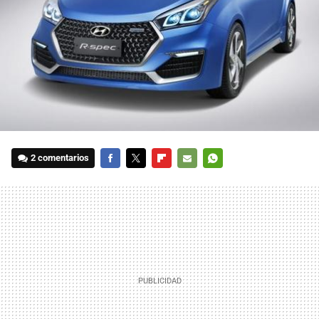
2 comentarios
FACEBOOK
TWITTER
FLIPBOARD
E-
WHATSAPP
MAIL