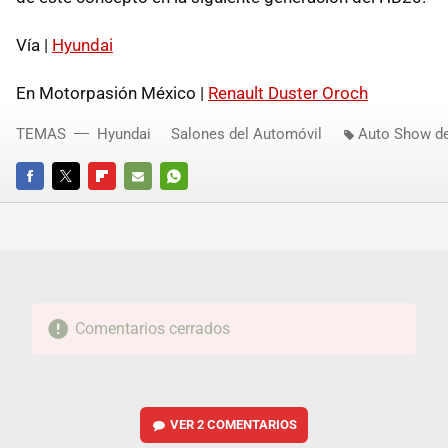
Vía |
Hyundai
En Motorpasión México |
Renault Duster Oroch
TEMAS
Hyundai
Salones del Automóvil
Auto Show de
FACEBOOK
TWITTER
FLIPBOARD
E-
WHATSAPP
MAIL
Comentarios cerrados
VER
2 COMENTARIOS