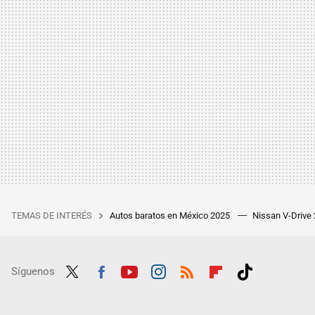
TEMAS DE INTERÉS
Autos baratos en México 2025
Nissan V-Drive
Síguenos
Twit
Fac
Yout
Inst
RSS
Flip
Tikt
ter
ebo
ube
agra
boar
ok