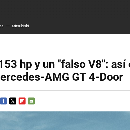
es
Mitsubishi
153 hp y un "falso V8": así 
ercedes-AMG GT 4-Door
FACEBOOK
TWITTER
FLIPBOARD
E-
MAIL