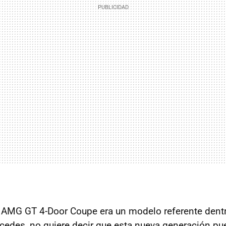
 AMG GT 4-Door Coupe era un modelo referente dentro
cedes, no quiere decir que esta nueva generación pu