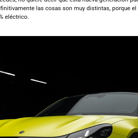
efinitivamente las cosas son muy distintas, porque e
 eléctrico.