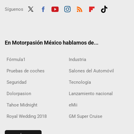
Síguenos
Twit
Fac
Yout
Inst
RSS
Flip
Tikt
ter
ebo
ube
agra
boar
ok
ok
m
d
En Motorpasión México hablamos de...
Fórmula1
Industria
Pruebas de coches
Salones del Automóvil
Seguridad
Tecnología
Dolorpasion
Lanzamiento nacional
Tahoe Midnight
eMii
Royal Wedding 2018
GM Super Cruise