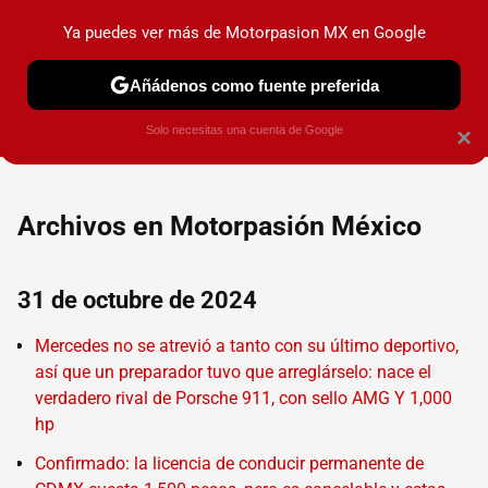
Ya puedes ver más de Motorpasion MX en Google
PRUEBAS
INDUSTRIA
HOY NO CIRCULA
LANZAMIEN
Añádenos como fuente preferida
Solo necesitas una cuenta de Google
×
Archivos en Motorpasión México
31 de octubre de 2024
Mercedes no se atrevió a tanto con su último deportivo,
así que un preparador tuvo que arreglárselo: nace el
verdadero rival de Porsche 911, con sello AMG Y 1,000
hp
Confirmado: la licencia de conducir permanente de