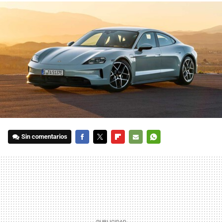
Sin comentarios
FACEBOOK
TWITTER
FLIPBOARD
E-
WHATSAPP
MAIL