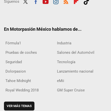
Síguenos
Twit
Fac
Yout
Inst
RSS
Flip
Tikt
ter
ebo
ube
agra
boar
ok
ok
m
d
En Motorpasión México hablamos de...
Fórmula1
Industria
Pruebas de coches
Salones del Automóvil
Seguridad
Tecnología
Dolorpasion
Lanzamiento nacional
Tahoe Midnight
eMii
Royal Wedding 2018
GM Super Cruise
VER MÁS TEMAS