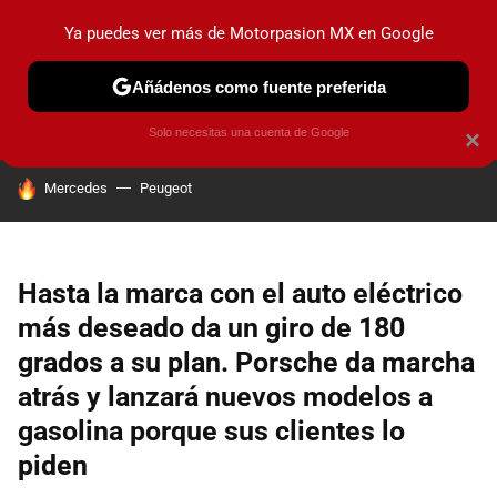
Ya puedes ver más de Motorpasion MX en Google
PRUEBAS
INDUSTRIA
HOY NO CIRCULA
LANZAMIEN
Añádenos como fuente preferida
Solo necesitas una cuenta de Google
×
HOY SE HABLA DE
Mercedes
Peugeot
Hasta la marca con el auto eléctrico
más deseado da un giro de 180
grados a su plan. Porsche da marcha
atrás y lanzará nuevos modelos a
gasolina porque sus clientes lo
piden